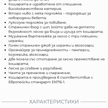
Кошарата е изработена от специална
висококачествена материя;
Второ ниво с мека подложка – подходящо за
новородени бебета;
Луксозна подложка за повиване;
Страничен вход с цип, който дава на детето
възможност лесно да влиза и излиза от кошарата;
Музикална въртележка за легло с три плюшени
играчки;
Голям страничен джоб за играчки и аксесоари;
Органайзер за принадлежности – памперси,
козмерика, аксесоари;
Две колела със стопиране за лесно преместване на
кошарата;
Лесна за сгъване и разгъване;
Чанта за пренасяне и съхранение;
Кошарата е произведена в съответствие с
Европейски стандарт EN716-1.
ХАРАКТЕРИСТИКИ