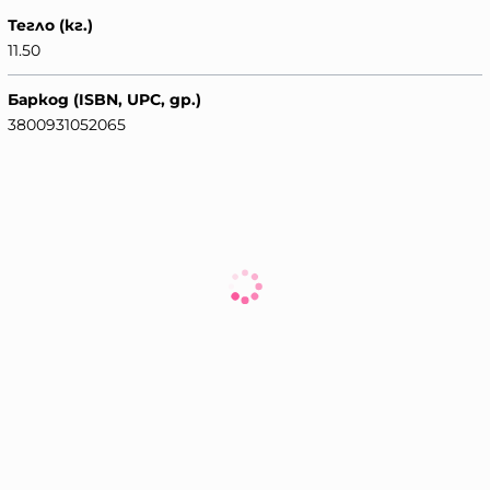
Тегло (кг.)
11.50
Баркод (ISBN, UPC, др.)
3800931052065