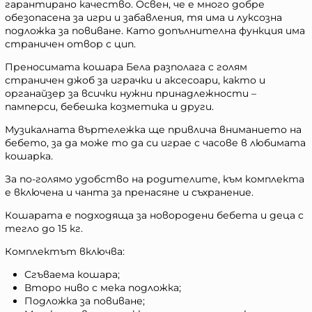
гарантирано качество. Освен, че е много добре
обезопасена за игри и забавления, тя има и луксозна
подложка за повиване. Като допълнителна функция има
страничен отвор с цип.
Преносимата кошара Бела разполага с голям
страничен джоб за играчки и аксесоари, както и
органайзер за всички нужни принадлежности –
памперси, бебешка козметика и други.
Музикалната въртележка ще привлича вниманието на
бебето, за да може то да си играе с часове в любимата
кошарка.
За по-голямо удобство на родителите, към комплекта
е включена и чанта за пренасяне и съхранение.
Кошарата е подходяща за новородени бебета и деца с
тегло до 15 кг.
Комплектът включва:
Сгъваема кошара;
Второ ниво с мека подложка;
Подложка за повиване;