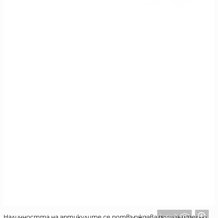
1 от 2
Наличността на артикулите се потвърждава допълнително