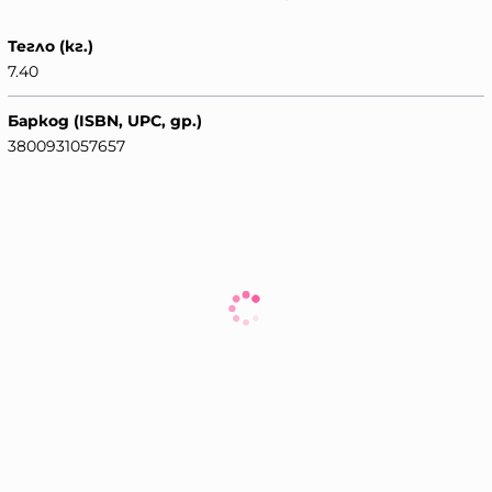
Тегло (кг.)
7.40
Баркод (ISBN, UPC, др.)
3800931057657