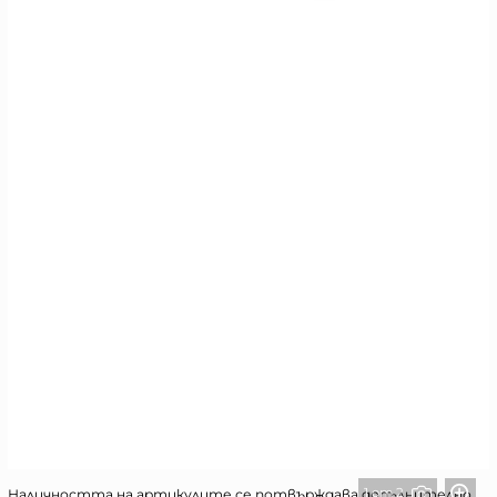
1 от 2
Наличността на артикулите се потвърждава допълнително