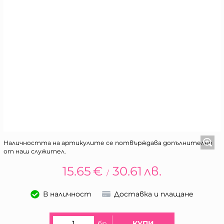
Наличността на артикулите се потвърждава допълнително
от наш служител.
15.65
€
30.61
лв.
/
В наличност
Доставка и плащане
бр.
КУПИ