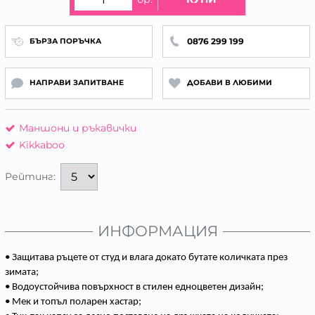
0876 299 199
БЪРЗА ПОРЪЧКА
НАПРАВИ ЗАПИТВАНЕ
ДОБАВИ В ЛЮБИМИ
Маншони и ръкавички
Kikkaboo
Рейтинг:
ИНФОРМАЦИЯ
• Защитава ръцете от студ и влага докато бутате количката през
зимата;
• Водоустойчива повърхност в стилен едноцветен дизайн;
• Мек и топъл поларен хастар;