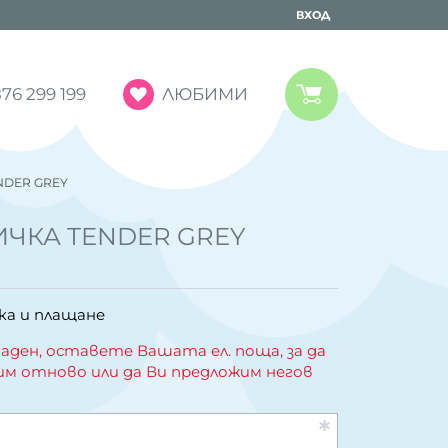
ВХОД
ЛЮБИМИ
76 299 199
NDER GREY
ИЧКА TENDER GREY
ка и плащане
аден, оставете Вашата ел. поща, за да
им отново или да Ви предложим негов