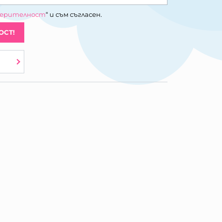
верителност
“ и съм съгласен.
ОСТ!