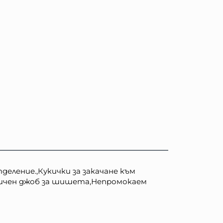
ление.,Кукички за закачане към
ничен джоб за шишета,Непромокаем