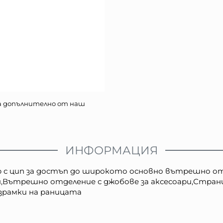
а допълнително от наш
ИНФОРМАЦИЯ
с цип за достъп до широкото основно вътрешно отде
я,Вътрешно отделение с джобове за аксесоари,Стра
езрамки на раницата