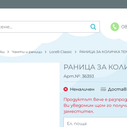
08
чки
Чанти и раници
Lorelli Classic
РАНИЦА ЗА КОЛИЧКА TE
РАНИЦА ЗА КОЛ
Арт.№:
36393
Неналичен
Достав
Продуктът вече е разпрод
Ви уведомим щом го получ
заместител.
Ел. поща