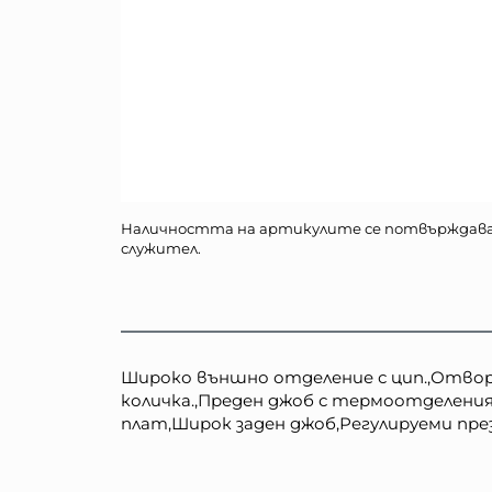
Наличността на артикулите се потвърждав
служител.
Широко външно отделение с цип.,Отвор 
количка.,Преден джоб с термоотделени
плат,Широк заден джоб,Регулируеми пр