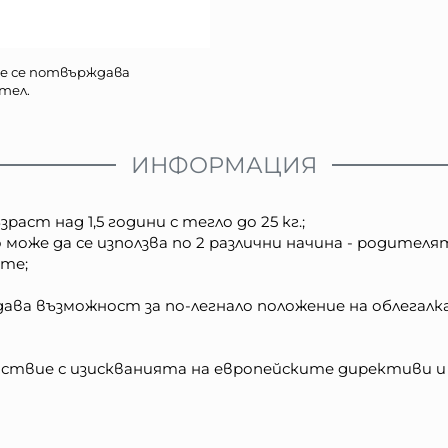
е се потвърждава
тел.
ИНФОРМАЦИЯ
аст над 1,5 години с тегло до 25 кг.;
може да се използва по 2 различни начина - родите
ите;
дава възможност за по-легнало положение на облегал
ствие с изискванията на европейските директиви и