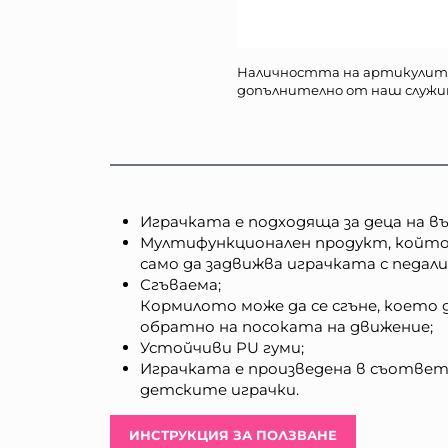
Наличността на артикулит
допълнително от наш служи
Играчката е подходяща за деца на възр
Мултифункционален продукт, който 
само да задвижва играчката с педал
Сгъваема;
Кормилото може да се сгъне, което 
обратно на посоката на движение;
Устойчиви PU гуми;
Играчката е произведена в съответ
детските играчки.
ИНСТРУКЦИЯ ЗА ПОЛЗВАНЕ