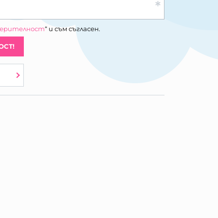
верителност
“ и съм съгласен.
ОСТ!