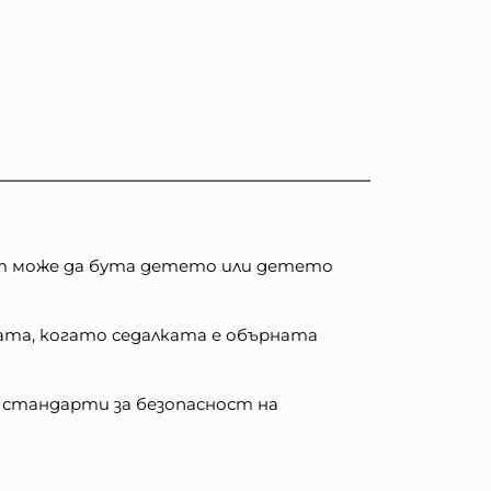
лят може да бута детето или детето
ката, когато седалката е обърната
 стандарти за безопасност на