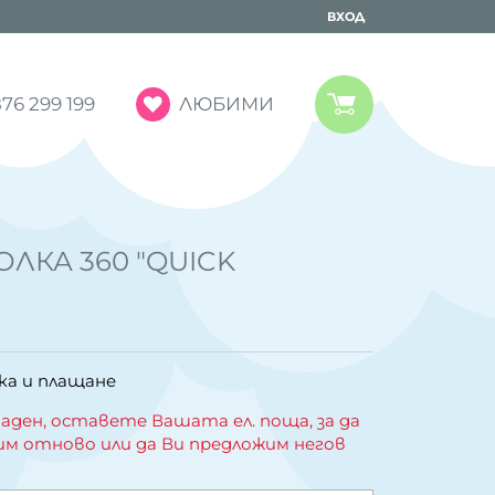
ВХОД
ЛЮБИМИ
76 299 199
ЛКА 360 "QUICK
ка и плащане
аден, оставете Вашата ел. поща, за да
им отново или да Ви предложим негов