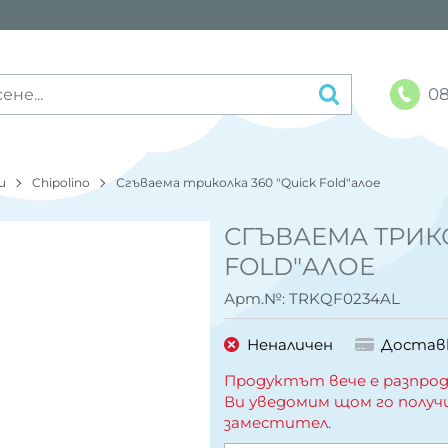
08
и
Chipolino
Сгъваема триколка 360 "Quick Fold"алое
СГЪВАЕМА ТРИКО
FOLD"АЛОЕ
Арт.№:
TRKQF0234AL
Неналичен
Достав
Продуктът вече е разпрод
Ви уведомим щом го получ
заместител.