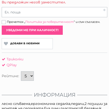
Ви предложим негов заместител.
Ел. поща
Прочетох „
Политика за поверителност
“ и съм съгласен.
УВЕДОМИ МЕ ПРИ НАЛИЧНОСТ!
ДОБАВИ В ЛЮБИМИ
Триколки
QPlay
Рейтинг:
ИНФОРМАЦИЯ
лесно сгъваема,ергономична седалка,педали,2 позиции за
монтаж на седалката,Eva гуми,пластмасов багажник