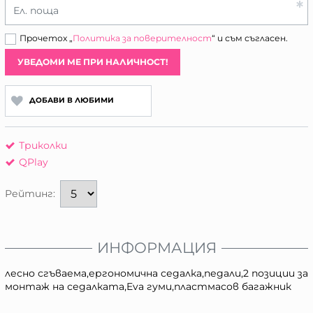
Ел. поща
Прочетох „
Политика за поверителност
“ и съм съгласен.
УВЕДОМИ МЕ ПРИ НАЛИЧНОСТ!
ДОБАВИ В ЛЮБИМИ
Триколки
QPlay
Рейтинг:
ИНФОРМАЦИЯ
лесно сгъваема,ергономична седалка,педали,2 позиции за
монтаж на седалката,Eva гуми,пластмасов багажник