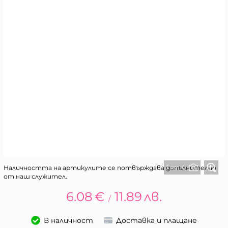
1 от 4
Наличността на артикулите се потвърждава допълнително
от наш служител.
6.08
€
11.89
лв.
/
В наличност
Доставка и плащане