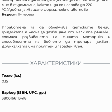
мие в съдомиялна, както и да се нагрява до 220
°C.,Удобна за хващане форма.,нежни цветове
Възраст:
0+ месеца
Изработена за да облекчава детските венци.
Гризалката е лесна за захващане от малките ръчички,
спомага развиването на фината моторика и
способността на бебчето да тренира захват.
Дрънкалката има приятен и забавен звън.
ХАРАКТЕРИСТИКИ
Тегло (кг.)
0.15
Баркод (ISBN, UPC, др.)
3800166113418