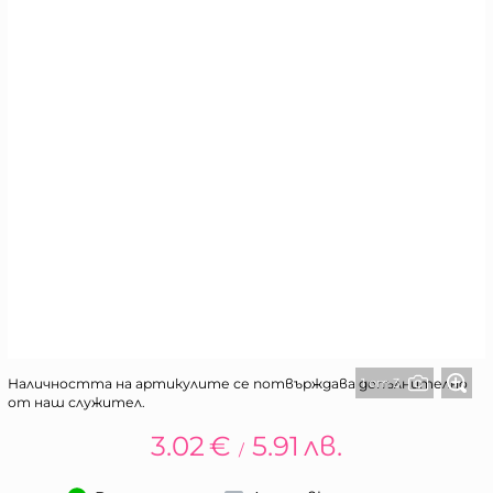
1 от 3
Наличността на артикулите се потвърждава допълнително
от наш служител.
3.02
€
5.91
лв.
/