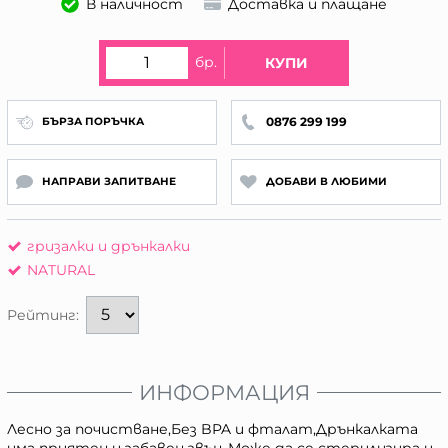
В наличност
Доставка и плащане
бр.
КУПИ
0876 299 199
БЪРЗА ПОРЪЧКА
НАПРАВИ ЗАПИТВАНЕ
ДОБАВИ В ЛЮБИМИ
гризалки и дрънкалки
NATURAL
Рейтинг:
ИНФОРМАЦИЯ
Лесно за почистване,Без BPA и фталат,Дрънкалката
има приятен и забавен звън.,Може да се стерилизира и