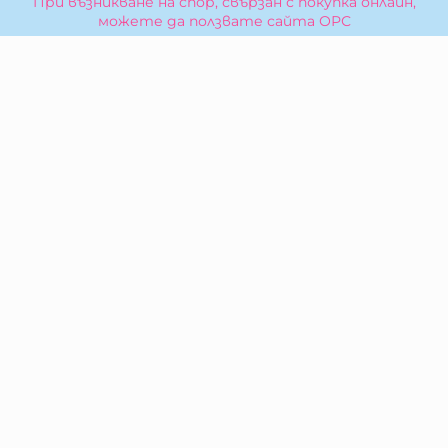
При възникване на спор, свързан с покупка онлайн,
можете да ползвате сайта ОРС
Вашите права
Отказ от сделка
За Нас
Карта на сайта
Контакти
КОНТАКТИ
БИБЕРОН КК - ООД
гр. Казанлък 6100,
ул. Искра, 26
Тел:
0876 299 199
E-mail:
sales:at:biberonshop.bg
МЕТОДИ НА ПЛАЩАНЕ