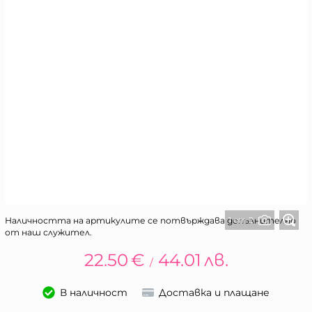
1 от 2
Наличността на артикулите се потвърждава допълнително
от наш служител.
22.50
€
44.01
лв.
/
В наличност
Доставка и плащане