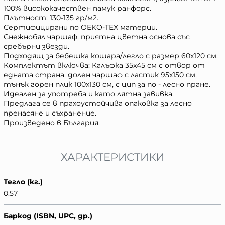
100% висококачествен памук ранфорс.
Плътност: 130-135 гр/м2.
Сертифицирани по OEKO-TEX материи.
Снежнобял чаршаф, приятна цветна основа със
сребърни звезди.
Подходящ за бебешка кошара/легло с размер 60x120 см.
Комплектът включва: Калъфка 35x45 см с отвор от
едната страна, долен чаршаф с ластик 95x150 см,
тънък горен плик 100x130 см, с цип за по - лесно пране.
Идеален за употреба и като лятна завивка.
Предлага се в прахоустойчива опаковка за лесно
пренасяне и съхранение.
Произведено в България.
ХАРАКТЕРИСТИКИ
Тегло (кг.)
0.57
Баркод (ISBN, UPC, др.)