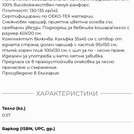
100% висококачествен памук ранфорс.
Плътност: 130-135 гр/м2.
Сертифицирани по OEKO-TEX материи.
Снежнобял чаршаф, приятна цветна основа със
сребърни звезди. Подходящ за бебешка кошара/легло с
размер 60x120 см.
Комплектът включва: Калъфка 35x45 см с отвор от
едната страна, долен чаршаф с ластик 95x150 см,
тънък горен плик 100x130 см, с цип за по - лесно пране.
Идеален за употреба и като лятна завивка.
Предлага се в прахоустойчива опаковка за лесно
пренасяне и съхранение.
Произведено в България.
ХАРАКТЕРИСТИКИ
Тегло (кг.)
0.57
Баркод (ISBN, UPC, др.)