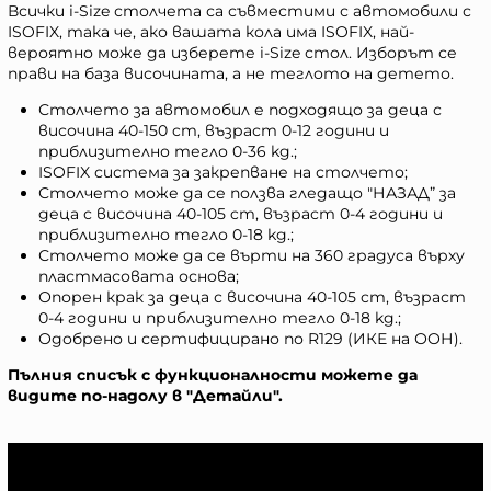
Всички i-Size столчета са съвместими с автомобили с
ISOFIX, така че, ако вашата кола има ISOFIX, най-
вероятно може да изберете i-Size стол. Изборът се
прави на база височината, а не теглото на детето.
Столчето за автомобил е подходящо за деца с
височина 40-150 cm, възраст 0-12 години и
приблизително тегло 0-36 kg.;
ISOFIX система за закрепване на столчето;
Столчето може да се ползва гледащо "НАЗАД” за
деца с височина 40-105 cm, възраст 0-4 години и
приблизително тегло 0-18 kg.;
Столчето може да се върти на 360 градуса върху
пластмасовата основа;
Опорен крак за деца с височина 40-105 cm, възраст
0-4 години и приблизително тегло 0-18 kg.;
Одобрено и сертифицирано по R129 (ИКЕ на ООН).
Пълния списък с функционалности можете да
видите по-надолу в "Детайли".