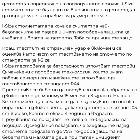
детето за определяне на подходящото столче, i-Size
столчетата се базират на височината на детето, за
да определяне на правилния размер столче.
i-Size столчетата за кола се считат за най-
безопасните на пазара и имат подобрена защита за
главата и врата на детето. Това са причините защо:
Краш тестът на страничен удар е включен и се
оценява като част от тестването на столчето по
стандарта за i-Size;
i-Size тестовете за безопасност използват тестови
Q-манекени с подобрена технология, които имат
повече сензори от манекените използвани при
тестването по стандарт R44;
Препоръчва се бебето да пътува по посока обратна на
движението до минимум 15 месечна възраст. Някои i-
Size столчета за кола може да се използват по посока
обратна на движението, докато детето не стане 105
cm високо, което е около 4 годишна възраст.
Проучванията показват, че това е по-безопасната
позиция. Изследвания показват, че гледащите назад
столчета предлагат до 75% по-добра защита на
бебетата и малките деца при пътен инцидент.