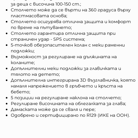
за деца с височина 100-150 cm.;
Столчето може да се върти на 360 градуса върху
пластмасовата основа;
Столчето осигурява отлична защита и комфорт
по време на пътуването;
Столчето гарантира отлична защита при
страничен удар - SPS система;
5-точков обезопасителен колан с меки раменни
подложки;
Възможност за регулиране на дължината на
коланите;
Допълнителни меки подложки за главичката и
тялото на детето;
Допълнителна интегрирана 3D възглавничка, която
намаля напрежението в гръбчето и кръста на
бебето;
5 позиции на регулиране наклона на столчето;
Регулиране височината на облегалката за глава;
Дамаската може да се сваля и пере;
Одобрено и сертифицирано по R129 (ИКЕ на ООН).