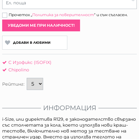
Ел. поща
Прочетох „
Политика за поверителност
“ и съм съгласен.
УВЕДОМИ МЕ ПРИ НАЛИЧНОСТ!
ДОБАВИ В ЛЮБИМИ
С Изофикс (ISOFIX)
Chipolino
Рейтинг:
ИНФОРМАЦИЯ
i-Size, или директива R129, е законодателство свързано
със столчетата за кола, което използва нови краш-
тестове, включително нов метод за тестване на
страничен удар. Вместо да използва теглото на