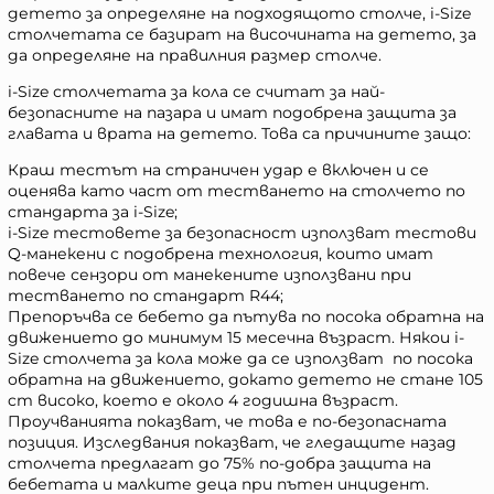
детето за определяне на подходящото столче, i-Size
столчетата се базират на височината на детето, за
да определяне на правилния размер столче.
i-Size столчетата за кола се считат за най-
безопасните на пазара и имат подобрена защита за
главата и врата на детето. Това са причините защо:
Краш тестът на страничен удар е включен и се
оценява като част от тестването на столчето по
стандарта за i-Size;
i-Size тестовете за безопасност използват тестови
Q-манекени с подобрена технология, които имат
повече сензори от манекените използвани при
тестването по стандарт R44;
Препоръчва се бебето да пътува по посока обратна на
движението до минимум 15 месечна възраст. Някои i-
Size столчета за кола може да се използват по посока
обратна на движението, докато детето не стане 105
cm високо, което е около 4 годишна възраст.
Проучванията показват, че това е по-безопасната
позиция. Изследвания показват, че гледащите назад
столчета предлагат до 75% по-добра защита на
бебетата и малките деца при пътен инцидент.