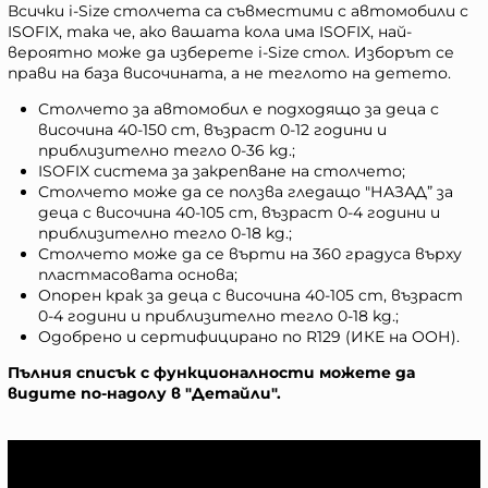
Всички i-Size столчета са съвместими с автомобили с
ISOFIX, така че, ако вашата кола има ISOFIX, най-
вероятно може да изберете i-Size стол. Изборът се
прави на база височината, а не теглото на детето.
Столчето за автомобил е подходящо за деца с
височина 40-150 cm, възраст 0-12 години и
приблизително тегло 0-36 kg.;
ISOFIX система за закрепване на столчето;
Столчето може да се ползва гледащо "НАЗАД” за
деца с височина 40-105 cm, възраст 0-4 години и
приблизително тегло 0-18 kg.;
Столчето може да се върти на 360 градуса върху
пластмасовата основа;
Опорен крак за деца с височина 40-105 cm, възраст
0-4 години и приблизително тегло 0-18 kg.;
Одобрено и сертифицирано по R129 (ИКЕ на ООН).
Пълния списък с функционалности можете да
видите по-надолу в "Детайли".