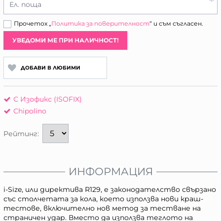
Ел. поща
Прочетох „
Политика за поверителност
“ и съм съгласен.
УВЕДОМИ МЕ ПРИ НАЛИЧНОСТ!
ДОБАВИ В ЛЮБИМИ
С Изофикс (ISOFIX)
Chipolino
Рейтинг:
ИНФОРМАЦИЯ
i-Size, или директива R129, е законодателство свързано
със столчетата за кола, което използва нови краш-
тестове, включително нов метод за тестване на
страничен удар. Вместо да използва теглото на