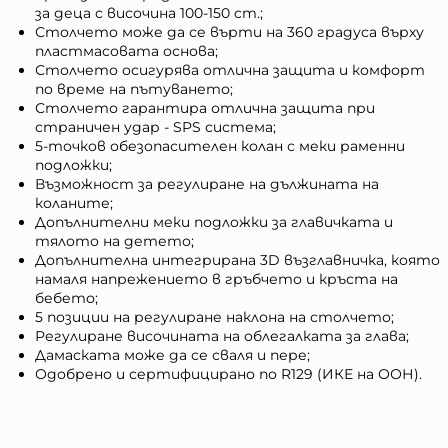
за деца с височина 100-150 cm.;
Столчето може да се върти на 360 градуса върху
пластмасовата основа;
Столчето осигурява отлична защита и комфорт
по време на пътуването;
Столчето гарантира отлична защита при
страничен удар - SPS система;
5-точков обезопасителен колан с меки раменни
подложки;
Възможност за регулиране на дължината на
коланите;
Допълнителни меки подложки за главичката и
тялото на детето;
Допълнителна интегрирана 3D възглавничка, която
намаля напрежението в гръбчето и кръста на
бебето;
5 позиции на регулиране наклона на столчето;
Регулиране височината на облегалката за глава;
Дамаската може да се сваля и пере;
Одобрено и сертифицирано по R129 (ИКЕ на ООН).