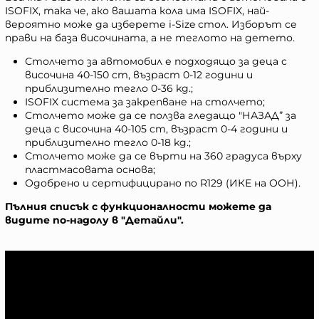
ISOFIX, така че, ако вашата кола има ISOFIX, най-
вероятно може да изберете i-Size стол. Изборът се
прави на база височината, а не теглото на детето.
Столчето за автомобил е подходящо за деца с
височина 40-150 cm, възраст 0-12 години и
приблизително тегло 0-36 kg.;
ISOFIX система за закрепване на столчето;
Столчето може да се ползва гледащо "НАЗАД” за
деца с височина 40-105 cm, възраст 0-4 години и
приблизително тегло 0-18 kg.;
Столчето може да се върти на 360 градуса върху
пластмасовата основа;
Одобрено и сертифицирано по R129 (ИКЕ на ООН).
Пълния списък с функционалности можете да
видите по-надолу в "Детайли".