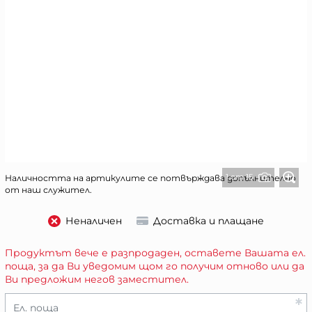
1 от 15
Наличността на артикулите се потвърждава допълнително
от наш служител.
Неналичен
Доставка и плащане
Продуктът вече е разпродаден, оставете Вашата ел.
поща, за да Ви уведомим щом го получим отново или да
Ви предложим негов заместител.
Ел. поща