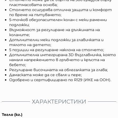
пластмасовата основа;
Столчето осигурява отлична защита и комфорт
по време на пътуването;
5-точков обезопасителен колан с меки раменни
подложки;
Възможност за регулиране на дължината на
коланите;
Допълнителни меки подложки за главичката и
тялото на детето;
5 позиции на регулиране наклона на столчето;
Допълнителна интегрирана 3D възглавничка, която
намаля напрежението в гръбчето и кръста на
бебето;
Регулиране височината на облегалката за глава;
Дамаската може да се сваля и пере;
Одобрено и сертифицирано по R129 (ИКЕ на ООН).
ХАРАКТЕРИСТИКИ
Тегло (кг.)