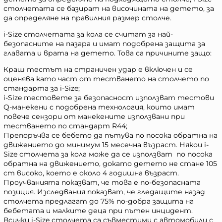
столчетата се базират на височината на детето, за
да определяне на правилния размер столче.
i-Size столчетата за кола се считат за най-
безопасните на пазара и имат подобрена защита за
главата и врата на детето. Това са причините защо:
Краш тестът на страничен удар е включен и се
оценява като част от тестването на столчето по
стандарта за i-Size;
i-Size тестовете за безопасност използват тестови
Q-манекени с подобрена технология, които имат
повече сензори от манекените използвани при
тестването по стандарт R44;
Препоръчва се бебето да пътува по посока обратна на
движението до минимум 15 месечна възраст. Някои i-
Size столчета за кола може да се използват по посока
обратна на движението, докато детето не стане 105
cm високо, което е около 4 годишна възраст.
Проучванията показват, че това е по-безопасната
позиция. Изследвания показват, че гледащите назад
столчета предлагат до 75% по-добра защита на
бебетата и малките деца при пътен инцидент.
Всички i-Size столчета са съвместими с автомобили с