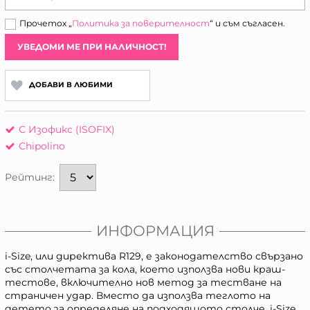
Прочетох „
Политика за поверителност
“ и съм съгласен.
УВЕДОМИ МЕ ПРИ НАЛИЧНОСТ!
ДОБАВИ В ЛЮБИМИ
С Изофикс (ISOFIX)
Chipolino
Рейтинг:
ИНФОРМАЦИЯ
i-Size, или директива R129, е законодателство свързано
със столчетата за кола, което използва нови краш-
тестове, включително нов метод за тестване на
страничен удар. Вместо да използва теглото на
детето за определяне на подходящото столче, i-Size