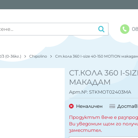
08
2/3 (0-36кг.)
Chipolino
Ст.кола 360 I-size 40-150 MOTION макада
СТ.КОЛА 360 I-SI
МАКАДАМ
Арт.№:
STKMOT02403MA
Неналичен
Достав
Продуктът вече е разпрод
Ви уведомим щом го получ
заместител.