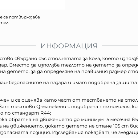
е се потвърждава
тел.
ИНФОРМАЦИЯ
телство свързано със столчетата за кола, което изпо
ар. Вместо да използва теглото на детето за опреде
а детето, за да определяне на правилния размер сто
 най-безопасните на пазара и имат подобрена защита 
ен и се оценява като част от тестването на столче
лзват тестови Q-манекени с подобрена технология, к
о по стандарт R44;
ка обратна на движението до минимум 15 месечна въз
а на движението, докато детето не стане 105 cm вис
езопасната позиция. Изследвания показват, че гледа