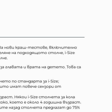
лзва нови краш-тестове, включително
ляне на подходящото столче, i-Size
лче.
за главата и врата на детето. Това са
то по стандарта за i-Size;
оито имат повече сензори от
раст. Някои i-Size столчета за кола
око, което е около 4 годишна възраст.
щите назад столчета предлагат до 75%