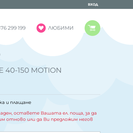
ВХОД
ЛЮБИМИ
76 299 199
м
ZE 40-150 MOTION
ка и плащане
аден, оставете Вашата ел. поща, за да
им отново или да Ви предложим негов