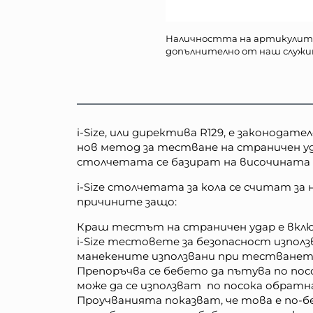
Наличността на артикулит
допълнително от наш служи
i-Size, или директива R129, е законода
нов метод за тестване на страничен уд
столчетата се базират на височината н
i-Size столчетата за кола се считат за
причините защо:
Краш тестът на страничен удар е включ
i-Size тестовете за безопасност изпо
манекените използвани при тестванет
Препоръчва се бебето да пътува по посо
може да се използват по посока обратн
Проучванията показват, че това е по-б