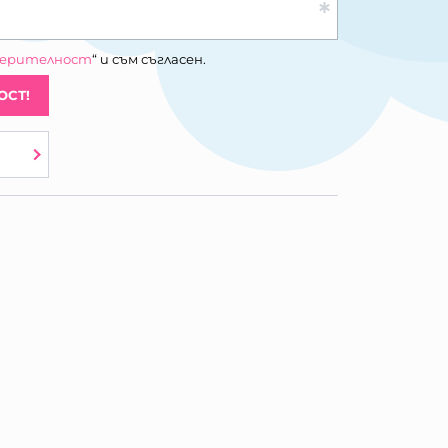
верителност
“ и съм съгласен.
ОСТ!