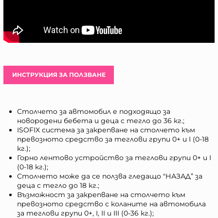
ИНСТРУКЦИЯ ЗА ПОЛЗВАНЕ
Столчето за автомобил е подходящо за
новородени бебета и деца с тегло до 36 кг.;
ISOFIX система за закрепване на столчето към
превозното средство за теглови групи 0+ и I (0-18
кг.);
Горно лентово устройство за теглови групи 0+ и I
(0-18 кг.);
Столчето може да се ползва гледащо "НАЗАД” за
деца с тегло до 18 кг.;
Възможност за закрепване на столчето към
превозното средство с коланите на автомобила
за теглови групи 0+, I, II и III (0-36 кг.);