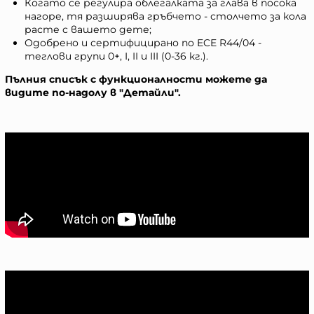
Когато се регулира облегалката за глава в посока
нагоре, тя разширява гръбчето - столчето за кола
расте с вашето дете;
Одобрено и сертифицирано по ECE R44/04 -
теглови групи 0+, I, II и III (0-36 кг.).
Пълния списък с функционалности можете да
видите по-надолу в "Детайли".