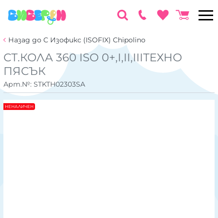
Назад до С Изофикс (ISOFIX) Chipolino
СТ.КОЛА 360 ISO 0+,I,II,IIIТЕХНО
ПЯСЪК
Арт.№:
STKTH02303SA
НЕНАЛИЧЕН