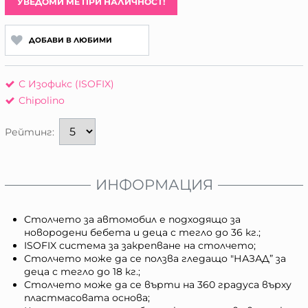
УВЕДОМИ МЕ ПРИ НАЛИЧНОСТ!
ДОБАВИ В ЛЮБИМИ
С Изофикс (ISOFIX)
Chipolino
Рейтинг:
ИНФОРМАЦИЯ
Столчето за автомобил е подходящо за
новородени бебета и деца с тегло до 36 кг.;
ISOFIX система за закрепване на столчето;
Столчето може да се ползва гледащо "НАЗАД” за
деца с тегло до 18 кг.;
Столчето може да се върти на 360 градуса върху
пластмасовата основа;