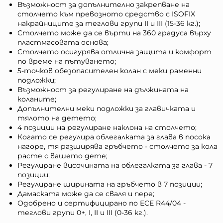
Възможност за допълнително закрепване на
столчето към превозното средство с ISOFIX
накрайниците за теглови групи II и III (15-36 кг.);
Столчето може да се върти на 360 градуса върху
пластмасовата основа;
Столчето осигурява отлична защита и комфорт
по време на пътуването;
5-точков обезопасителен колан с меки раменни
подложки;
Възможност за регулиране на дължината на
коланите;
Допълнителни меки подложки за главичката и
тялото на детето;
4 позиции на регулиране наклона на столчето;
Когато се регулира облегалката за глава в посока
нагоре, тя разширява гръбчето - столчето за кола
расте с вашето дете;
Регулиране височината на облегалката за глава - 7
позиции;
Регулиране ширината на гръбчето в 7 позиции;
Дамаската може да се сваля и пере;
Одобрено и сертифицирано по ECE R44/04 -
теглови групи 0+, I, II и III (0-36 кг.).