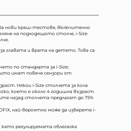
лзва нови краш-тестове, включително
ляне на подходящото столче, i-Size
лче.
за главата и врата на детето. Това са
то по стандарта за i-Size;
оито имат повече сензори от
раст. Някои i-Size столчета за кола
око, което е около 4 годишна възраст.
щите назад столчета предлагат до 75%
SOFIX, най-вероятно може да изберете i-
 като регулируемата облегалка