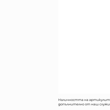
Наличността на артикулит
допълнително от наш служи