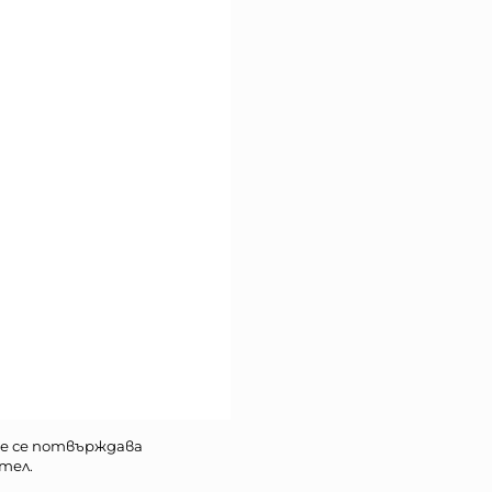
е се потвърждава
тел.