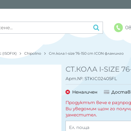
08
 (ISOFIX)
Chipolino
Ст.кола I-size 76-150 cm ICON фламинго
СТ.КОЛА I-SIZE 
Арт.№:
STKIC02405FL
Неналичен
Достав
Продуктът вече е разпрод
Ви уведомим щом го получ
заместител.
Ел. поща