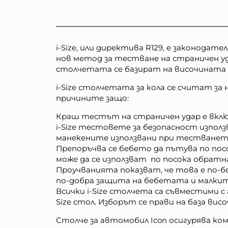
i-Size, или директива R129, е законода
нов метод за тестване на страничен уд
столчетата се базират на височината н
i-Size столчетата за кола се считат за
причините защо:
Краш тестът на страничен удар е включ
i-Size тестовете за безопасност изпо
манекените използвани при тестванет
Препоръчва се бебето да пътува по посо
може да се използват по посока обратн
Проучванията показват, че това е по-б
по-добра защита на бебетата и малкит
Всички i-Size столчета са съвместими с 
Size стол. Изборът се прави на база ви
Столче за автомобил Icon осигурява ко