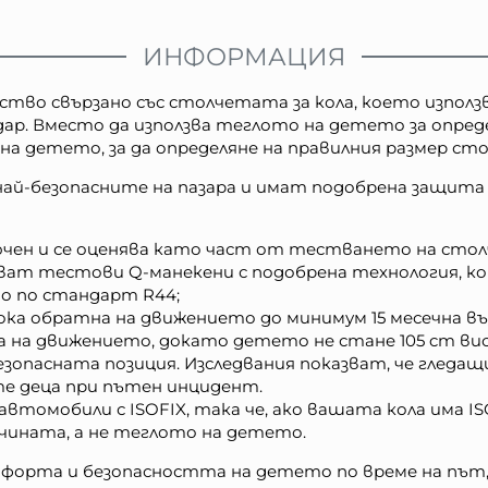
ИНФОРМАЦИЯ
телство свързано със столчетата за кола, което изпо
ар. Вместо да използва теглото на детето за опреде
а детето, за да определяне на правилния размер сто
 най-безопасните на пазара и имат подобрена защита 
ен и се оценява като част от тестването на столче
лзват тестови Q-манекени с подобрена технология, к
о по стандарт R44;
ка обратна на движението до минимум 15 месечна въз
а на движението, докато детето не стане 105 cm вис
езопасната позиция. Изследвания показват, че гледа
е деца при пътен инцидент.
автомобили с ISOFIX, така че, ако вашата кола има I
сочината, а не теглото на детето.
мфорта и безопасността на детето по време на път,