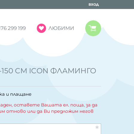
ВХОД
ЛЮБИМИ
76 299 199
76-150 CM ICON ФЛАМИНГО
ка и плащане
аден, оставете Вашата ел. поща, за да
им отново или да Ви предложим негов