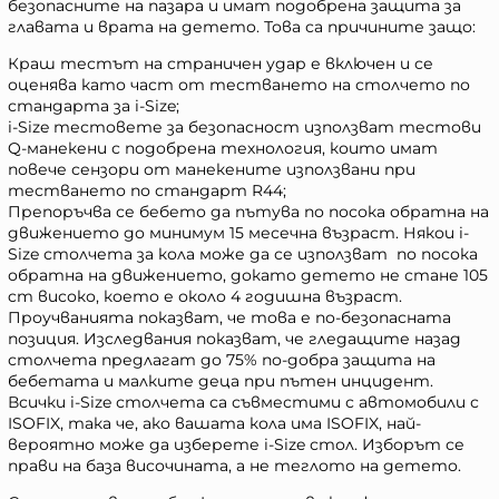
безопасните на пазара и имат подобрена защита за
главата и врата на детето. Това са причините защо:
Краш тестът на страничен удар е включен и се
оценява като част от тестването на столчето по
стандарта за i-Size;
i-Size тестовете за безопасност използват тестови
Q-манекени с подобрена технология, които имат
повече сензори от манекените използвани при
тестването по стандарт R44;
Препоръчва се бебето да пътува по посока обратна на
движението до минимум 15 месечна възраст. Някои i-
Size столчета за кола може да се използват по посока
обратна на движението, докато детето не стане 105
cm високо, което е около 4 годишна възраст.
Проучванията показват, че това е по-безопасната
позиция. Изследвания показват, че гледащите назад
столчета предлагат до 75% по-добра защита на
бебетата и малките деца при пътен инцидент.
Всички i-Size столчета са съвместими с автомобили с
ISOFIX, така че, ако вашата кола има ISOFIX, най-
вероятно може да изберете i-Size стол. Изборът се
прави на база височината, а не теглото на детето.