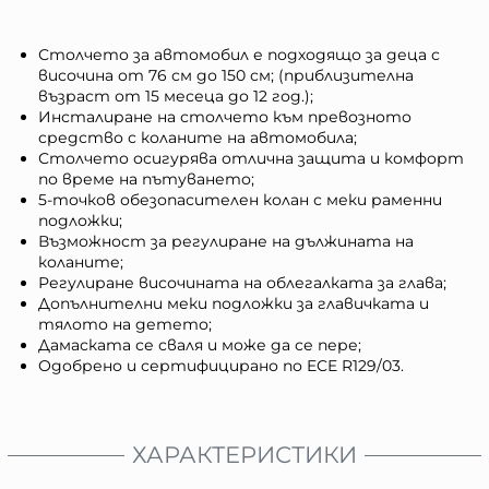
Столчето за автомобил е подходящо за деца с
височина от 76 см до 150 см; (приблизителна
възраст от 15 месеца до 12 год.);
Инсталиране на столчето към превозното
средство с коланите на автомобила;
Столчето осигурява отлична защита и комфорт
по време на пътуването;
5-точков обезопасителен колан с меки раменни
подложки;
Възможност за регулиране на дължината на
коланите;
Регулиране височината на облегалката за глава;
Допълнителни меки подложки за главичката и
тялото на детето;
Дамаската се сваля и може да се пере;
Одобрено и сертифицирано по ECE R129/03.
ХАРАКТЕРИСТИКИ