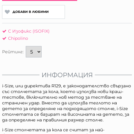
ДОБАВИ В ЛЮБИМИ
С Изофикс (ISOFIX)
Chipolino
Рейтинг:
ИНФОРМАЦИЯ
i-Size, или директива R129, е законодателство свързано
със столчетата за кола, което използва нови краш-
тестове, включително нов метод за тестване на
страничен удар. Вместо да използва теглото на
детето за определяне на подходящото столче, i-Size
столчетата се базират на височината на детето, за
да определяне на правилния размер столче.
i-Size столчетата за кола се считат за най-