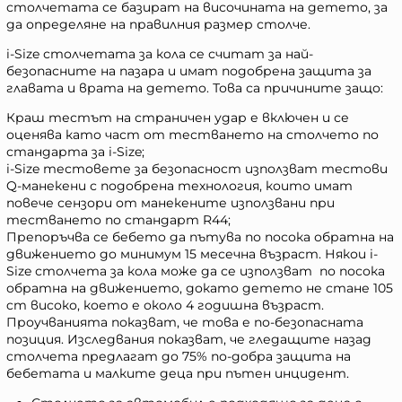
столчетата се базират на височината на детето, за
да определяне на правилния размер столче.
i-Size столчетата за кола се считат за най-
безопасните на пазара и имат подобрена защита за
главата и врата на детето. Това са причините защо:
Краш тестът на страничен удар е включен и се
оценява като част от тестването на столчето по
стандарта за i-Size;
i-Size тестовете за безопасност използват тестови
Q-манекени с подобрена технология, които имат
повече сензори от манекените използвани при
тестването по стандарт R44;
Препоръчва се бебето да пътува по посока обратна на
движението до минимум 15 месечна възраст. Някои i-
Size столчета за кола може да се използват по посока
обратна на движението, докато детето не стане 105
cm високо, което е около 4 годишна възраст.
Проучванията показват, че това е по-безопасната
позиция. Изследвания показват, че гледащите назад
столчета предлагат до 75% по-добра защита на
бебетата и малките деца при пътен инцидент.