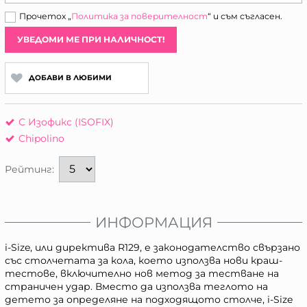
Прочетох „
Политика за поверителност
“ и съм съгласен.
УВЕДОМИ МЕ ПРИ НАЛИЧНОСТ!
ДОБАВИ В ЛЮБИМИ
С Изофикс (ISOFIX)
Chipolino
Рейтинг:
ИНФОРМАЦИЯ
i-Size, или директива R129, е законодателство свързано
със столчетата за кола, което използва нови краш-
тестове, включително нов метод за тестване на
страничен удар. Вместо да използва теглото на
детето за определяне на подходящото столче, i-Size