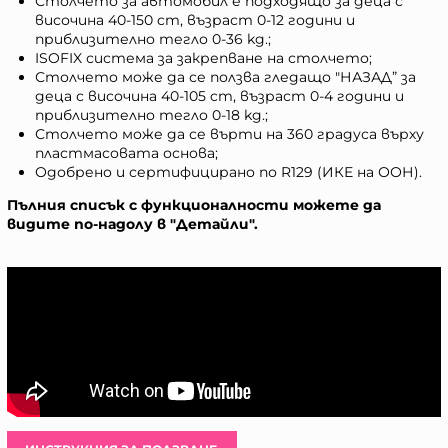
Столчето за автомобил е подходящо за деца с
височина 40-150 cm, възраст 0-12 години и
приблизително тегло 0-36 kg.;
ISOFIX система за закрепване на столчето;
Столчето може да се ползва гледащо "НАЗАД” за
деца с височина 40-105 cm, възраст 0-4 години и
приблизително тегло 0-18 kg.;
Столчето може да се върти на 360 градуса върху
пластмасовата основа;
Одобрено и сертифицирано по R129 (ИКЕ на ООН).
Пълния списък с функционалности можете да
видите по-надолу в "Детайли".