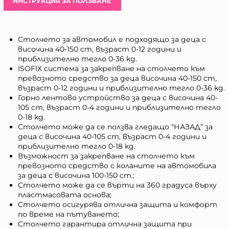
ИНСТРУКЦИЯ ЗА ПОЛЗВАНЕ
Столчето за автомобил е подходящо за деца с
височина 40-150 cm, възраст 0-12 години и
приблизително тегло 0-36 kg.
ISOFIX система за закрепване на столчето към
превозното средство за деца височина 40-150 cm,
възраст 0-12 години и приблизително тегло 0-36 kg.
Горно лентово устройство за деца с височина 40-
105 cm, възраст 0-4 години и приблизително тегло
0-18 kg.
Столчето може да се ползва гледащо "НАЗАД” за
деца с височина 40-105 cm, възраст 0-4 години и
приблизително тегло 0-18 kg.
Възможност за закрепване на столчето към
превозното средство с коланите на автомобила
за деца с височина 100-150 cm.;
Столчето може да се върти на 360 градуса върху
пластмасовата основа;
Столчето осигурява отлична защита и комфорт
по време на пътуването;
Столчето гарантира отлична защита при