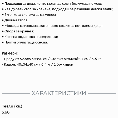
• Подходящ за деца, които могат да седят без чужда помощ
;
• 2в1 дървен стол за хранене, подходящ за различни детски етапи;
• 5-точкова система за сигурност;
• Двойна табла;
• Mоже да се използва като ниско столче за по-големи деца;
• Опора за крачета;
• Кожена подложка на седалката;
• Противоплъзгаща основа.
Размери:
- Продукт: 62.5x57.5x90 см / Столче: 52x43x62.7 см / 5.6 кг
- Кашон: 40x34x40 cм / 6.4 кг / 1 бр/кашон
ХАРАКТЕРИСТИКИ
Тегло (кг.)
5.60