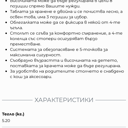
Височината може да бъде регулирана в цели 8
позиции спрямо Вашите нужди.
Таблата за хранене е двойна и се почиства лесно, а
освен това, има 3 позиции за избор.
Облегалката може да се фиксира в някой от 4-те
ъгъла.
Столът се сгъва за комфортно съхранение, а 4-те
колелца със стопери осигуряват бързо
преместване.
Системата за обезопасяване е 5-точкова за
максимална сигурност.
Съобразно възрастта и височината на детето,
поставката за крачета може да бъде регулирана.
За удобство на родителите столчето е снабдено
с кош за аксесоари.
ХАРАКТЕРИСТИКИ
Тегло (кг.)
5.20