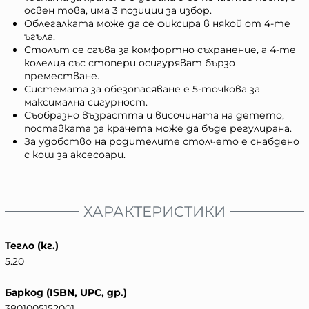
освен това, има 3 позиции за избор.
Облегалката може да се фиксира в някой от 4-те
ъгъла.
Столът се сгъва за комфортно съхранение, а 4-те
колелца със стопери осигуряват бързо
преместване.
Системата за обезопасяване е 5-точкова за
максимална сигурност.
Съобразно възрастта и височината на детето,
поставката за крачета може да бъде регулирана.
За удобство на родителите столчето е снабдено
с кош за аксесоари.
ХАРАКТЕРИСТИКИ
Тегло (кг.)
5.20
Баркод (ISBN, UPC, др.)
3801005152001