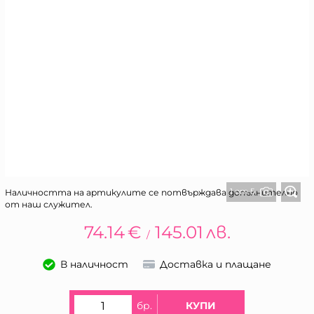
1 от 5
Наличността на артикулите се потвърждава допълнително
от наш служител.
74.14
€
145.01
лв.
/
В наличност
Доставка и плащане
бр.
КУПИ