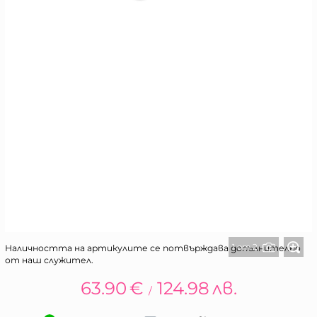
1 от 2
Наличността на артикулите се потвърждава допълнително
от наш служител.
63.90
€
124.98
лв.
/