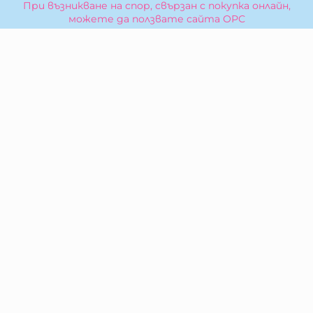
При възникване на спор, свързан с покупка онлайн,
можете да ползвате сайта ОРС
Вашите права
Отказ от сделка
За Нас
Карта на сайта
Контакти
КОНТАКТИ
БИБЕРОН КК - ООД
гр. Казанлък 6100,
ул. Искра, 26
Тел:
0876 299 199
E-mail:
sales:at:biberonshop.bg
МЕТОДИ НА ПЛАЩАНЕ