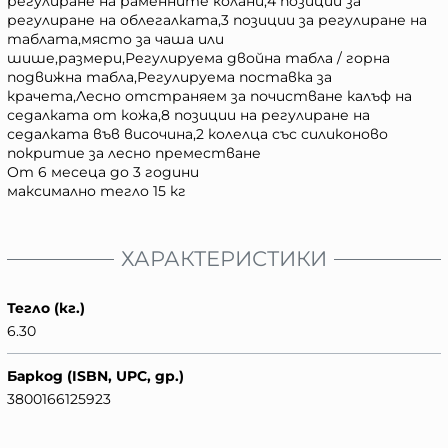
регулиране на раменните колани,4 позиции за
регулиране на облегалката,3 позиции за регулиране на
таблата,място за чаша или
шише,размери,Регулируема двойна табла / горна
подвижна табла,Регулируема поставка за
крачета,Лесно отстраняем за почистване калъф на
седалката от кожа,8 позиции на регулиране на
седалката във височина,2 колелца със силиконово
покритие за лесно преместване
От 6 месеца до 3 години
максимално тегло 15 кг
ХАРАКТЕРИСТИКИ
Тегло (кг.)
6.30
Баркод (ISBN, UPC, др.)
3800166125923