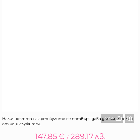
1 от 4
Наличността на артикулите се потвърждава допълнително
от наш служител.
147.85
€
289.17
лв.
/