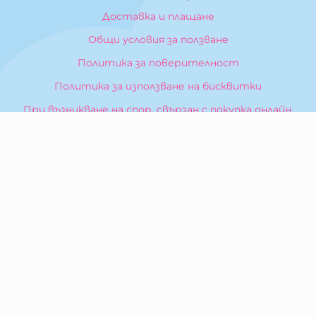
Доставка и плащане
Общи условия за ползване
Политика за поверителност
Политика за използване на бисквитки
При възникване на спор, свързан с покупка онлайн,
можете да ползвате сайта ОРС
Вашите права
Отказ от сделка
За Нас
Карта на сайта
Контакти
КОНТАКТИ
БИБЕРОН КК - ООД