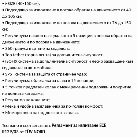
• i-SIZE (40-150 см);
• Подходящo за използване в посока обратна на движението от 40
до 105 см;
• Подходящо за използване по посока на движението от 76 до 150
см;
• Регулируем наклон на седалката в 5 позиции в посока обратна на
движението и по посока на движението;
• 360 градуса въртене на седалката;
• Top tether (горна лента) за допълнитена сигурност;
• ISOFIX система за допълнителна сигурност и лесно захващане към
седалката на автомобила;
• SPS - система за защита от страничен удар;
• Регулируема облегалка за глава в 15 позиции;
• 5-точков предпазен колан с меки раменни подложки и покритие
на долната катарама;
• Регулатор на коланите;
• Мека и удобна възглавничка за по-голям комфорт;
• Мемори пяна на подложката за глава.
Тествано в съответствие с
Регламент за изпитване ECE
R129/03
от
TÜV NORD.