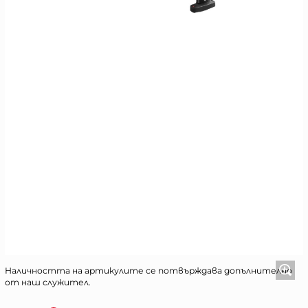
Наличността на артикулите се потвърждава допълнително
от наш служител.