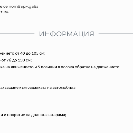
е се потвърждава
тел.
ИНФОРМАЦИЯ
ението от 40 до 105 см;
от 76 до 150 см;
ока на движението и 5 позиции в посока обратна на движението;
 захващане към седалката на автомобила;
и и покритие на долната катарама;