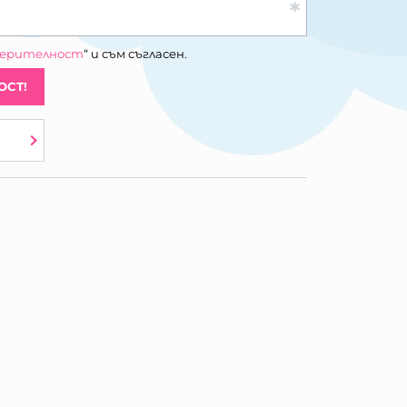
верителност
“ и съм съгласен.
ОСТ!