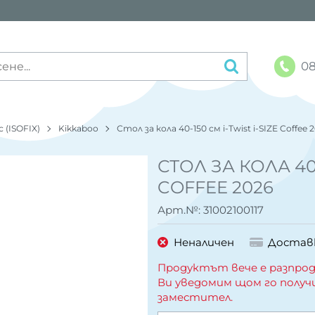
08
 (ISOFIX)
Kikkaboo
Стол за кола 40-150 см i-Twist i-SIZE Coffee 
СТОЛ ЗА КОЛА 40-
COFFEE 2026
Арт.№:
31002100117
Неналичен
Достав
Продуктът вече е разпрод
Ви уведомим щом го получ
заместител.