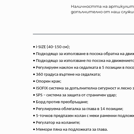
Наличността на артикулит
допълнително от наш служи
• i-SIZE (40-150 см);
• Подходящо за използване в посока обратна на движ
• Подходящо за използване по посока на движението 
• Регулируем наклон на седалката в 5 позиции в пос
• 360 градуса въртене на седалката;
• Опорен крак;
• ISOFIX система за допълнителна сигурност и лесно
• SPS – система за защита от страничен удар;
• Борд против преобръщане;
• Регулируема облегалка за глава в 14 позиции;
• 5-точков предпазен колан с меки раменни подложк
• Регулатор на коланите;
• Мемори пяна на подложката за глава.