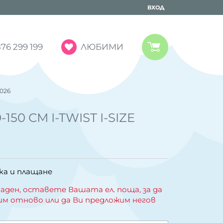
ВХОД
ЛЮБИМИ
76 299 199
2026
150 СМ I-TWIST I-SIZE
ка и плащане
аден, оставете Вашата ел. поща, за да
им отново или да Ви предложим негов