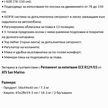
• i-SIZE (76-150 см);
• Подходящо за използване по посока на движението от 76 до 150
см;
• ISOFIX система за допълнителна сигурност и лесно захващане към
седалката на автомобила;
• Регулируема облегалка за глава в 13 позиции;
• 5-точков предпазен колан с меки раменни подложки и покритие
на долната катарама;
• Top tether (горна лента) за допълнитена сигурност;
• Регулатор на коланите;
• Мека и удобна възглавничка за по-голям комфорт;
• Мемори пяна на подложката за глава.
Тествано в съответствие с
Регламент за изпитване ECE R129/03
от
ATS San Marino
.
Размери:
- Продукт: 56x49x40 см / 7.3 кг
- Кашон: 45x28x59.5 см / 16.3 кг / 2 бр/кашон