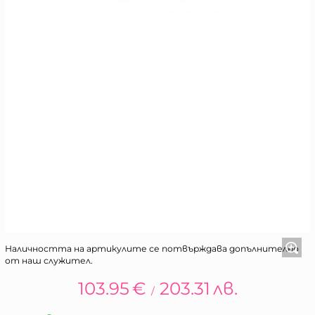
Наличността на артикулите се потвърждава допълнително
от наш служител.
103.95
€
203.31
лв.
/