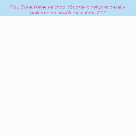
При възникване на спор, свързан с покупка онлайн,
можете да ползвате сайта ОРС
Вашите права
Отказ от сделка
За Нас
Карта на сайта
Контакти
КОНТАКТИ
БИБЕРОН КК - ООД
гр. Казанлък 6100,
ул. Искра, 26
Тел:
0876 299 199
E-mail:
sales:at:biberonshop.bg
МЕТОДИ НА ПЛАЩАНЕ