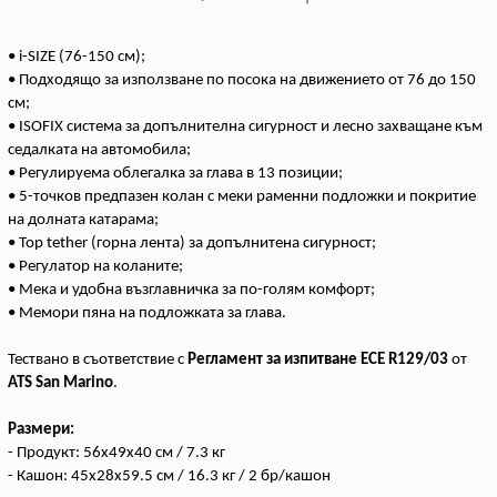
• i-SIZE (76-150 см);
• Подходящо за използване по посока на движението от 76 до 150
см;
• ISOFIX система за допълнителна сигурност и лесно захващане към
седалката на автомобила;
• Регулируема облегалка за глава в 13 позиции;
• 5-точков предпазен колан с меки раменни подложки и покритие
на долната катарама;
• Top tether (горна лента) за допълнитена сигурност;
• Регулатор на коланите;
• Мека и удобна възглавничка за по-голям комфорт;
• Мемори пяна на подложката за глава.
Тествано в съответствие с
Регламент за изпитване ECE R129/03
от
ATS San Marino
.
Размери:
- Продукт: 56x49x40 см / 7.3 кг
- Кашон: 45x28x59.5 см / 16.3 кг / 2 бр/кашон