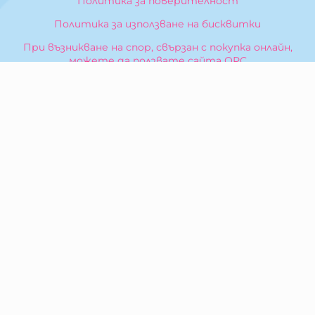
Политика за поверителност
Политика за използване на бисквитки
При възникване на спор, свързан с покупка онлайн,
можете да ползвате сайта ОРС
Вашите права
Отказ от сделка
За Нас
Карта на сайта
Контакти
КОНТАКТИ
БИБЕРОН КК - ООД
гр. Казанлък 6100,
ул. Искра, 26
Тел:
0876 299 199
E-mail:
sales:at:biberonshop.bg