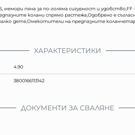
S, мемори пяна за по-голяма сигурност и удобство,FF 
дпазните колани спрямо растежа,Одобрено е съгласно
а малко дете,Oмекотители на предпазните коланчета
ХАРАКТЕРИСТИКИ
4.90
3800166113142
ДОКУМЕНТИ ЗА СВАЛЯНЕ