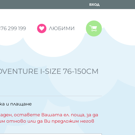
ВХОД
ЛЮБИМИ
76 299 199
VENTURE I-SIZE 76-150CM
ка и плащане
аден, оставете Вашата ел. поща, за да
им отново или да Ви предложим негов