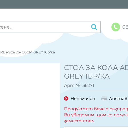
08
 i-Size 76-150CM GREY 1бр/ка
СТОЛ ЗА КОЛА AD
GREY 1БР/КА
Арт.№:
36271
Неналичен
Достав
Продуктът вече е разпрод
Ви уведомим щом го получ
заместител.