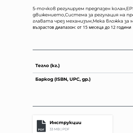
5-точков регулируем предпазен колан,EP
движението,Система за регулация на пре
главата чрез механизъм,Мека вложка з
възрастов диапазон: от 15 месеца до 12 години
Тегло (кг.)
Баркод (ISBN, UPC, др.)
Инструкции
33 MB |
PDF
PDF