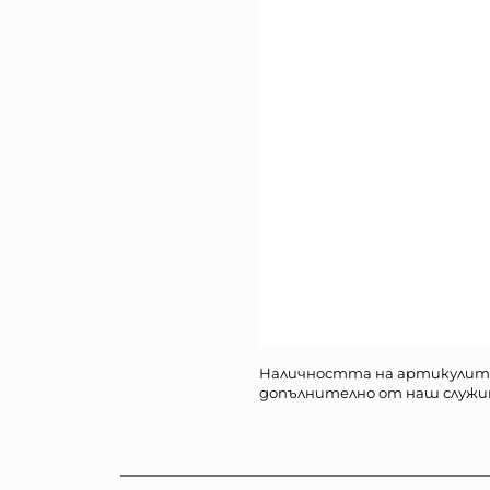
Наличността на артикулит
допълнително от наш служи