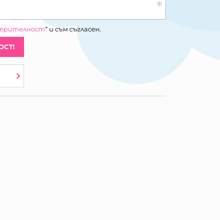
верителност
“ и съм съгласен.
ОСТ!