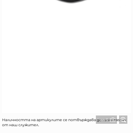
1 от 3
Наличността на артикулите се потвърждава допълнително
от наш служител.