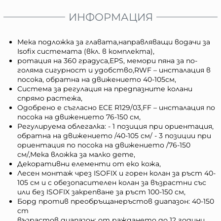
ИНФОРМАЦИЯ
Мека подложка за главата,направляващи водачи за
Isofix системата (вкл. в комплекта),
ротация на 360 градуса,EPS, мемори пяна за по-
голяма сигурност и удобство,RWF – инсталация в
посока, обратна на движението 40-105см,
Система за регулация на предпазните колани
спрямо растежа,
Одобрено е съгласно ECE R129/03,FF – инсталация по
посока на движението 76-150 см,
Регулируема облегалка: - 1 позиция при ориентация,
обратна на движението /40-105 см/ - 3 позиции при
ориентация по посока на движението /76-150
см/,Мека вложка за малко дете,
Декоративни елементи от еко кожа,
Лесен монтаж чрез ISOFIX и горен колан за ръст 40-
105 см и с обезопасителен колан за възрастни със
или без ISOFIX закрепване за ръст 100-150 см,
Борд против преобръщане
ръстов диапазон: 40-150
cm
възрастов диапазон: от раждането до 12 години