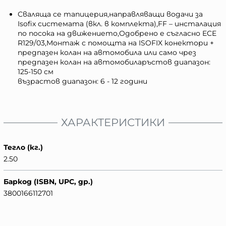
Сваляща се тапицерия,направляващи водачи за
Isofix системата (вкл. в комплекта),FF – инсталация
по посока на движението,Одобрено е съгласно ECE
R129/03,Монтаж с помощта на ISOFIX конектори +
предпазен колан на автомобила или само чрез
предпазен колан на автомобила
ръстов диапазон:
125-150 см
възрастов диапазон: 6 - 12 години
ХАРАКТЕРИСТИКИ
Тегло (кг.)
2.50
Баркод (ISBN, UPC, др.)
3800166112701