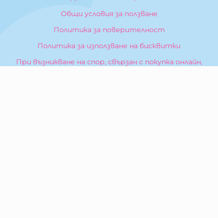
Общи условия за ползване
Политика за поверителност
Политика за използване на бисквитки
При възникване на спор, свързан с покупка онлайн,
можете да ползвате сайта ОРС
Вашите права
Отказ от сделка
За Нас
Карта на сайта
Контакти
КОНТАКТИ
БИБЕРОН КК - ООД
гр. Казанлък 6100,
ул. Искра, 26