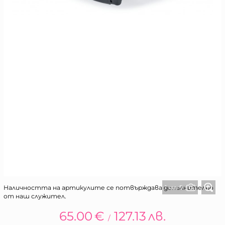
1 от 5
Наличността на артикулите се потвърждава допълнително
от наш служител.
65.00
€
127.13
лв.
/