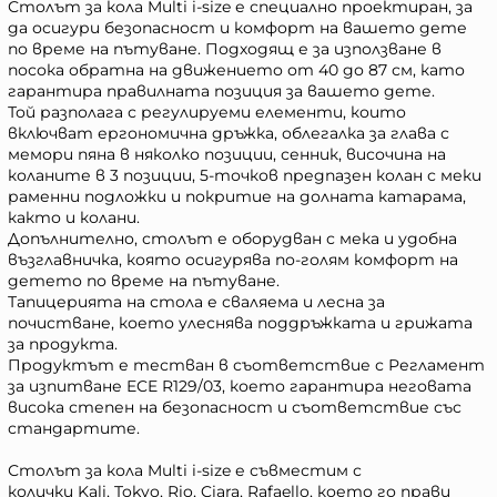
Столът за кола Multi i-size е специално проектиран, за
да осигури безопасност и комфорт на вашето дете
по време на пътуване. Подходящ е за използване в
посока обратна на движението от 40 до 87 см, като
гарантира правилната позиция за вашето дете.
Той разполага с регулируеми елементи, които
включват ергономична дръжка, облегалка за глава с
мемори пяна в няколко позиции, сенник, височина на
коланите в 3 позиции, 5-точков предпазен колан с меки
раменни подложки и покритие на долната катарама,
както и колани.
Допълнително, столът е оборудван с мека и удобна
възглавничка, която осигурява по-голям комфорт на
детето по време на пътуване.
Тапицерията на стола е сваляема и лесна за
почистване, което улеснява поддръжката и грижата
за продукта.
Продуктът е тестван в съответствие с Регламент
за изпитване ECE R129/03, което гарантира неговата
висока степен на безопасност и съответствие със
стандартите.
Столът за кола Multi i-size е съвместим с
колички Kali, Tokyo, Rio, Ciara, Rafaello, което го прави