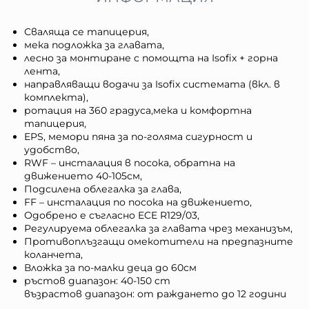
Сваляща се тапицерия,
мека подложка за главата,
лесно за монтиране с помощта на Isofix + горна
лента,
направляващи водачи за Isofix системата (вкл. в
комплекта),
ротация на 360 градуса,мека и комфортна
тапицерия,
EPS, мемори пяна за по-голяма сигурност и
удобство,
RWF – инсталация в посока, обратна на
движението 40-105см,
Подсилена облегалка за глава,
FF – инсталация по посока на движението,
Одобрено е съгласно ECE R129/03,
Регулируема облегалка за главата чрез механизъм,
Противоплъзгащи омекотители на предпазните
коланчета,
Вложка за по-малки деца до 60см
ръстов диапазон: 40-150 cm
възрастов диапазон: от раждането до 12 години