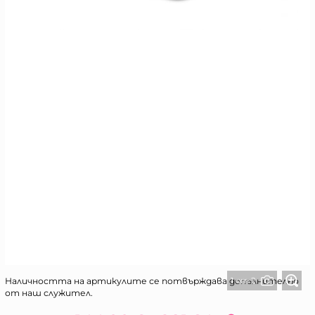
1 от 2
Наличността на артикулите се потвърждава допълнително
от наш служител.