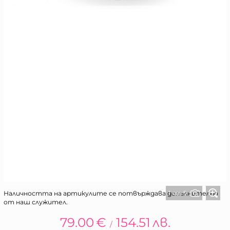
1 от 5
Наличността на артикулите се потвърждава допълнително
от наш служител.
79.00
€
154.51
лв.
/