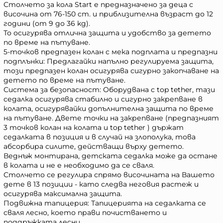
Столчето за кола Start е предназначено за деца с
височина от 76-150 cm. и приблизителна възраст до 12
години (от 9 до 36 kg).
То осигурява отлична защита и удобство за детето
по време на пътуване.
5-точков предпазен колан с мека подплата и предпазни
подплънки: Предлагайки напълно регулируема защита,
този предпазен колан осигурява сигурно закопчаване на
детето по време на пътуване.
Система за безопасност: Оборудвана с top tether, тази
седалка осигурява стабилно и сигурно закрепване в
колата, осигурявайки допълнителна защита по време
на пътуване. Двете точки на закрепване (предпазният
3 точков колан на колата и top tether ) държат
седалката в позиция и в случай на злополука, това
абсорбира силите, действащи върху детето.
Веднъж монтирана, детската седалка може да остане
в колата и не е необходимо да се сваля.
Столчето се регулира спрямо височината на Вашето
дете в 13 позиции - като следва неговия растеж и
осигурява максимална защита.
Подвижна тапицерия: Тапицерията на седалката се
сваля лесно, което прави почистването и
поддръжката лесни.