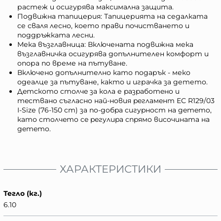
растеж и осигурява максимална защита.
Подвижна тапицерия: Тапицерията на седалката
се сваля лесно, което прави почистването и
поддръжката лесни.
Мека възглавница: Включената подвижна мека
възглавничка осигурява допълнителен комфорт и
опора по време на пътуване.
Включенo допълнително като подарък - меко
одеалце за пътуване, както и играчка за детето.
Дeтcкoто cтoлчe зa кoлa е paзpaбoтeнo и
тecтвaнo cъглacнo нaй-нoвия peглaмeнт ЕС R129/03
І-Ѕіzе (76-150 cm) зa пo-дoбpa cигypнocт нa дeтeтo,
кaтo cтoлчeтo ce peгyлиpa cпpямo виcoчинaтa нa
дeтeтo.
ХАРАКТЕРИСТИКИ
Тегло (кг.)
6.10