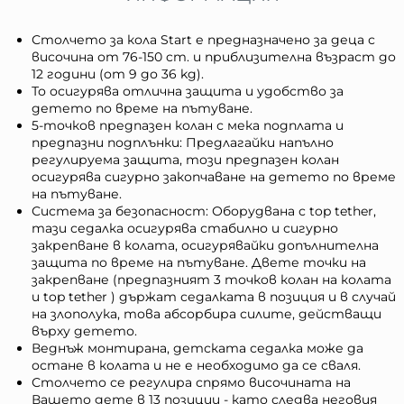
Столчето за кола Start е предназначено за деца с
височина от 76-150 cm. и приблизителна възраст до
12 години (от 9 до 36 kg).
То осигурява отлична защита и удобство за
детето по време на пътуване.
5-точков предпазен колан с мека подплата и
предпазни подплънки: Предлагайки напълно
регулируема защита, този предпазен колан
осигурява сигурно закопчаване на детето по време
на пътуване.
Система за безопасност: Оборудвана с top tether,
тази седалка осигурява стабилно и сигурно
закрепване в колата, осигурявайки допълнителна
защита по време на пътуване. Двете точки на
закрепване (предпазният 3 точков колан на колата
и top tether ) държат седалката в позиция и в случай
на злополука, това абсорбира силите, действащи
върху детето.
Веднъж монтирана, детската седалка може да
остане в колата и не е необходимо да се сваля.
Столчето се регулира спрямо височината на
Вашето дете в 13 позиции - като следва неговия