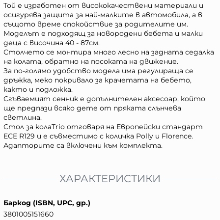
Той е изработен от висококачествени материали и
осигурява защита за най-малките в автомобила, а в
същото време спокойствие за родителите им.
Моделът е подходящ за новородени бебета и малки
деца с височина 40 - 87см.
Столчето се монтира много лесно на задната седалка
на колата, обратно на посоката на движение.
За по-голямо удобство модела има регулираща се
дръжка, меко покривало за крачетата на бебето,
както и подложка.
Сгъваемият сенник е допълнителен аксесоар, който
ще предпази всяко дете от пряката слънчева
светлина.
Стол за колаTrio отговаря на Европейски стандарт
ECE R129 и е съвместимо с количка Polly и Florence.
Адапторите са включени към комплекта.
ХАРАКТЕРИСТИКИ
Баркод (ISBN, UPC, др.)
3801005151660