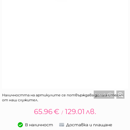
1 от 5
Наличността на артикулите се потвърждава допълнително
от наш служител.
65.96
€
129.01
лв.
/
В наличност
Доставка и плащане