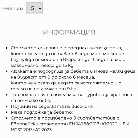
Рейтинг:
ИНФОРМАЦИЯ
Столчето за хранене е предназначено за деца,
които могат да остават в седнало положение
без чужда помощ и на възраст до 3 години или с
максимално тегло до 15 kg.;
Люлката е подходяща за бебета и много малки деца
на възраст от 0 до около 6 месеца,
които не могат да седят самостоятелно и с
тегло не по-голямо от 9 kg.;
Три положения на облегалката - удобна за хранене и
на по-малко бебе;
Позиции на седалката на височина;
Мека подложка за бебето;
Столчето е произведено в съответствие с
Европейски стандарти EN 14988:2017+А1:2020 и EN
16232:2013+A2:2023.