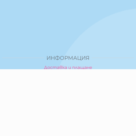
ИНФОРМАЦИЯ
Доставка и плащане
Общи условия за ползване
Политика за поверителност
Политика за използване на бисквитки
При възникване на спор, свързан с покупка онлайн,
можете да ползвате сайта ОРС
Вашите права
Отказ от сделка