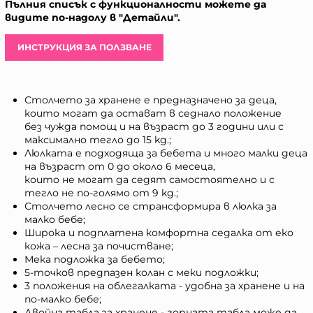
Пълния списък с функционалности можете да
видите по-надолу в "Детайли".
ИНСТРУКЦИЯ ЗА ПОЛЗВАНЕ
Столчето за хранене е предназначено за деца,
които могат да остават в седнало положение
без чужда помощ и на възраст до 3 години или с
максимално тегло до 15 kg.;
Люлката е подходяща за бебета и много малки деца
на възраст от 0 до около 6 месеца,
които не могат да седят самостоятелно и с
тегло не по-голямо от 9 kg.;
Столчето лесно се странсформира в люлка за
малко бебе;
Широка и подплатена комфортна седалка от еко
кожа – лесна за почистване;
Мека подложка за бебето;
5-точков предпазен колан с меки подложки;
3 положения на облегалката - удобна за хранене и на
по-малко бебе;
Двойна табла за хранене - горната табла може да