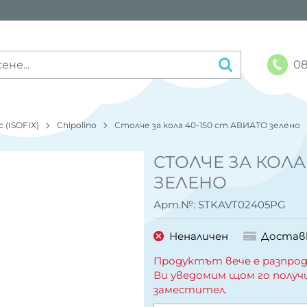
08
 (ISOFIX)
Chipolino
Столче за кола 40-150 cm АВИАТО зелено
СТОЛЧЕ ЗА КОЛА
ЗЕЛЕНО
Арт.№:
STKAVT02405PG
Неналичен
Достав
Продуктът вече е разпрод
Ви уведомим щом го получ
заместител.