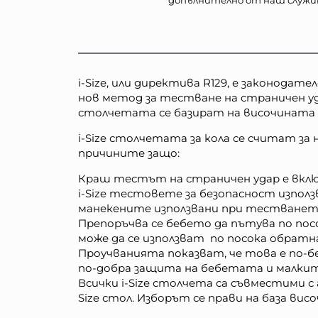
i-Size, или директива R129, е законода
нов метод за тестване на страничен уд
столчетата се базират на височината н
i-Size столчетата за кола се считат за
причините защо:
Краш тестът на страничен удар е включ
i-Size тестовете за безопасност изпо
манекените използвани при тестванет
Препоръчва се бебето да пътува по посо
може да се използват по посока обратн
Проучванията показват, че това е по-б
по-добра защита на бебетата и малкит
Всички i-Size столчета са съвместими с 
Size стол. Изборът се прави на база ви