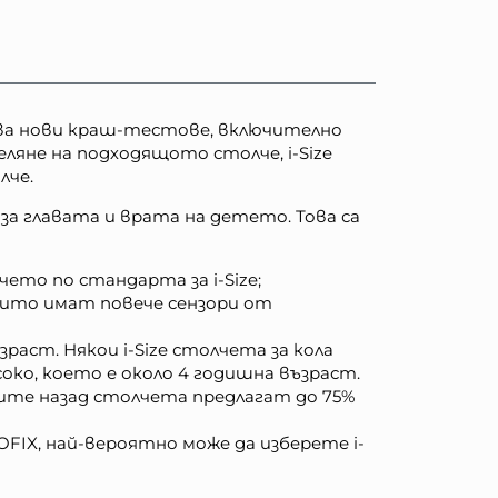
лзва нови краш-тестове, включително
ляне на подходящото столче, i-Size
лче.
за главата и врата на детето. Това са
то по стандарта за i-Size;
оито имат повече сензори от
раст. Някои i-Size столчета за кола
око, което е около 4 годишна възраст.
щите назад столчета предлагат до 75%
SOFIX, най-вероятно може да изберете i-