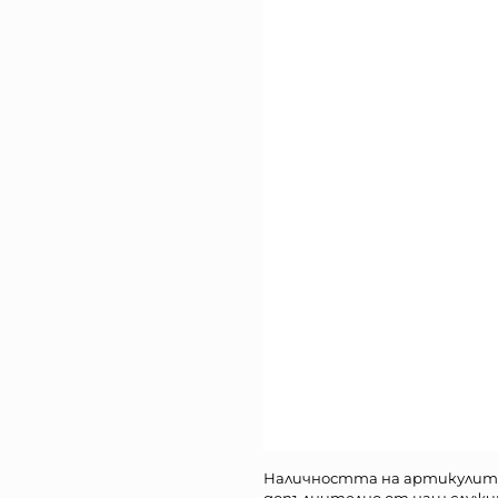
Наличността на артикулит
допълнително от наш служи