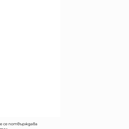
е се потвърждава
тел.