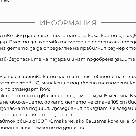
ИНФОРМАЦИЯ
телство свързано със столчетата за кола, което изпо
ар. Вместо да използва теглото на детето за опреде
а детето, за да определяне на правилния размер сто
 най-безопасните на пазара и имат подобрена защита 
ен и се оценява като част от тестването на столче
лзват тестови Q-манекени с подобрена технология, к
о по стандарт R44;
ка обратна на движението до минимум 15 месечна въз
а на движението, докато детето не стане 105 cm вис
езопасната позиция. Изследвания показват, че гледа
е деца при пътен инцидент.
автомобили с ISOFIX, така че, ако вашата кола има I
сочината, а не теглото на детето.