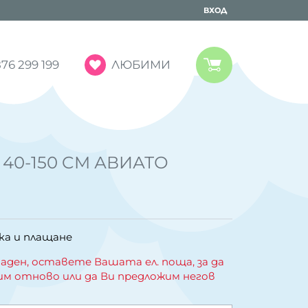
ВХОД
ЛЮБИМИ
76 299 199
 40-150 CM АВИАТО
ка и плащане
аден, оставете Вашата ел. поща, за да
им отново или да Ви предложим негов