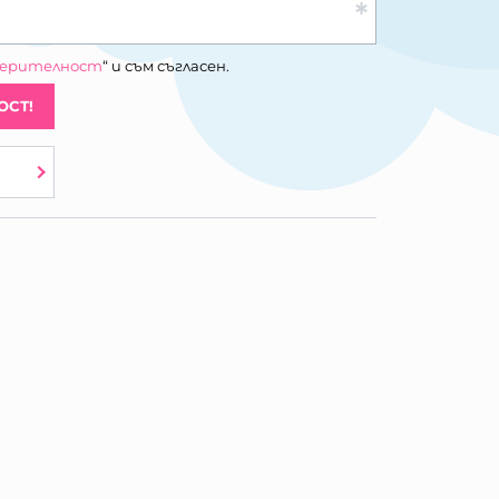
верителност
“ и съм съгласен.
ОСТ!