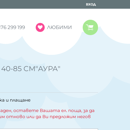
ВХОД
ЛЮБИМИ
76 299 199
40-85 CM"АУРА"
ка и плащане
аден, оставете Вашата ел. поща, за да
им отново или да Ви предложим негов