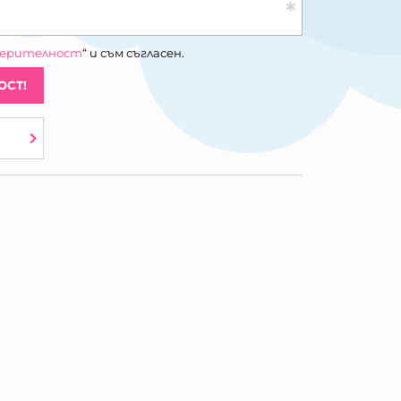
верителност
“ и съм съгласен.
ОСТ!