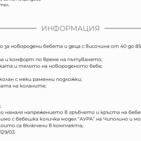
тел.
ИНФОРМАЦИЯ
а новородени бебета и деца с височина от 40 до 85 с
а и комфорт по време на пътуването;
чката и тялото на новороденото бебе;
колан с меки раменни подложки;
ната на коланите;
;
то намаля напрежението в гръбчето и кръста на беб
имо с бебешка количка модел "АУРА" на Чиполино и м
оито са включени в комплекта;
29/03.