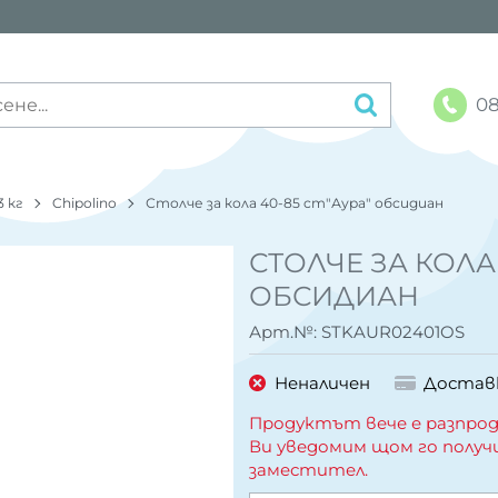
08
3 кг
Chipolino
Столче за кола 40-85 cm"Аура" обсидиан
СТОЛЧЕ ЗА КОЛА 
ОБСИДИАН
Арт.№:
STKAUR02401OS
Неналичен
Достав
Продуктът вече е разпрод
Ви уведомим щом го получ
заместител.