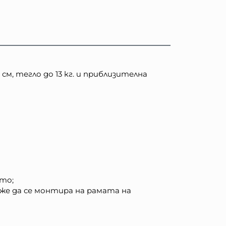
м, тегло до 13 кг. и приблизителна
ето;
оже да се монтира на рамата на