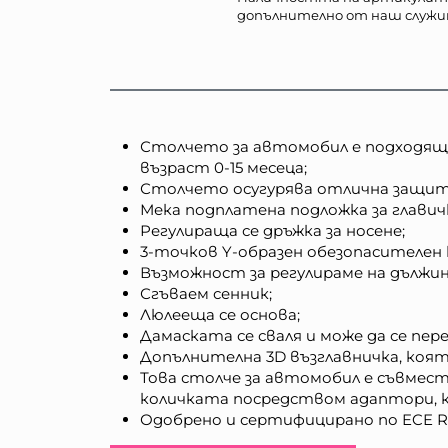
допълнително от наш служи
Столчето за автомобил е подходящо з
възраст 0-15 месеца;
Столчето осугурява отлична защит
Мека подплатена подложка за глави
Регулираща се дръжка за носене;
3-точков Y-образен обезопасителен 
Възможност за регулираме на дължи
Сгъваем сенник;
Люлееща се основа;
Дамаската се сваля и може да се пере
Допълнителна 3D възглавничка, коя
Това столче за автомобил е съвмест
количката посредством адаптори, к
Одобрено и сертифицирано по ECE R1