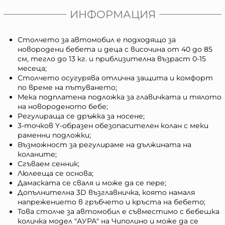
ИНФОРМАЦИЯ
Столчето за автомобил е подходящо за
новородени бебета и деца с височина от 40 до 85
см, тегло до 13 кг. и приблизителна възраст 0-15
месеца;
Столчето осугурява отлична защита и комфорт
по време на пътуването;
Мека подплатена подложка за главичката и тялото
на новороденото бебе;
Регулираща се дръжка за носене;
3-точков Y-образен обезопасителен колан с меки
раменни подложки;
Възможност за регулираме на дължината на
коланите;
Сгъваем сенник;
Люлееща се основа;
Дамаската се сваля и може да се пере;
Допълнителна 3D възглавничка, която намаля
напрежението в гръбчето и кръста на бебето;
Това столче за автомобил е съвместимо с бебешка
количка модел "АУРА" на Чиполино и може да се