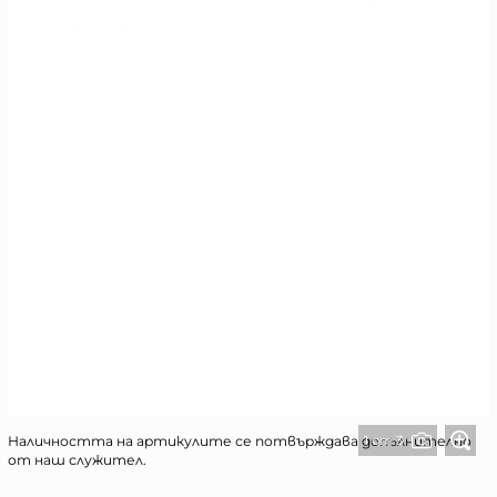
1 от 3
Наличността на артикулите се потвърждава допълнително
от наш служител.