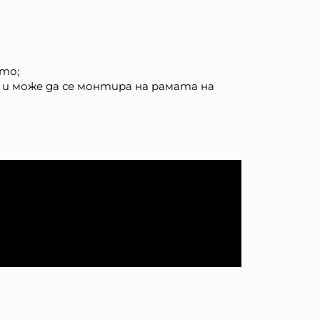
ето;
 и може да се монтира на рамата на