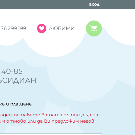
ВХОД
ЛЮБИМИ
76 299 199
 40-85
БСИДИАН
ка и плащане
аден, оставете Вашата ел. поща, за да
им отново или да Ви предложим негов