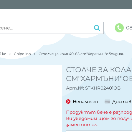
08
3 кг
Chipolino
Столче за кола 40-85 cm"Хармъни"обсидиан
СТОЛЧЕ ЗА КОЛА
CM"ХАРМЪНИ"О
Арт.№:
STKHR02401OB
Неналичен
Достав
Продуктът вече е разпрод
Ви уведомим щом го получ
заместител.