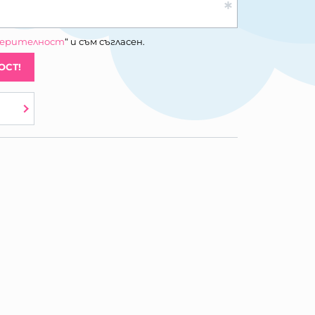
верителност
“ и съм съгласен.
ОСТ!