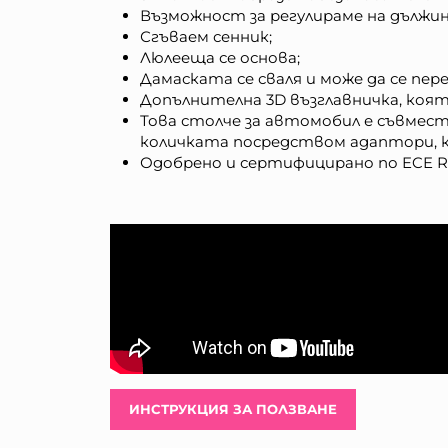
Възможност за регулираме на дължи
Сгъваем сенник;
Люлееща се основа;
Дамаската се сваля и може да се пере
Допълнителна 3D възглавничка, коя
Това столче за автомобил е съвмест
количката посредством адаптори, к
Одобрено и сертифицирано по ECE R1
ИНСТРУКЦИЯ ЗА ПОЛЗВАНЕ