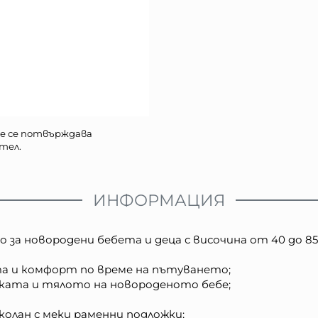
е се потвърждава
тел.
ИНФОРМАЦИЯ
а новородени бебета и деца с височина от 40 до 85 с
а и комфорт по време на пътуването;
чката и тялото на новороденото бебе;
колан с меки раменни подложки;