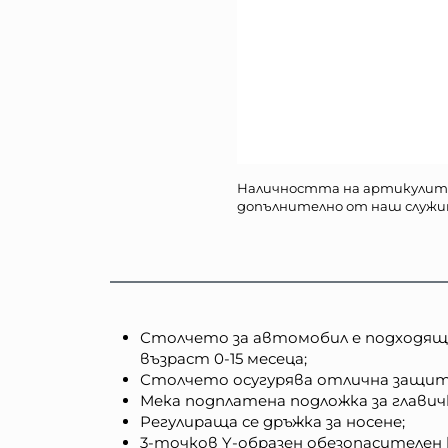
Наличността на артикулит
допълнително от наш служи
Столчето за автомобил е подходящо з
възраст 0-15 месеца;
Столчето осугурява отлична защит
Мека подплатена подложка за глави
Регулираща се дръжка за носене;
3-точков Y-образен обезопасителен 