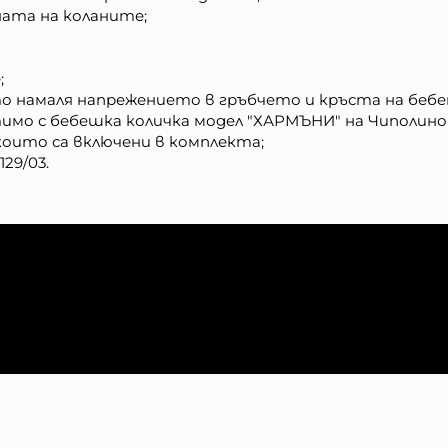
ната на коланите;
;
то намаля напрежението в гръбчето и кръста на беб
имо с бебешка количка модел "ХАРМЪНИ" на Чиполино
оито са включени в комплекта;
29/03.