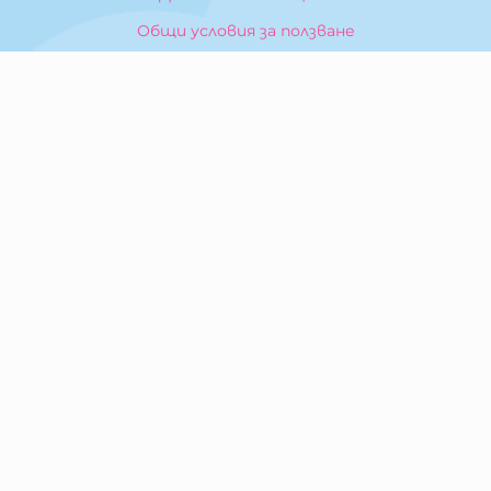
Общи условия за ползване
Политика за поверителност
Политика за използване на бисквитки
При възникване на спор, свързан с покупка онлайн,
можете да ползвате сайта ОРС
Вашите права
Отказ от сделка
За Нас
Карта на сайта
Контакти
КОНТАКТИ
БИБЕРОН КК - ООД
гр. Казанлък 6100,
ул. Искра, 26