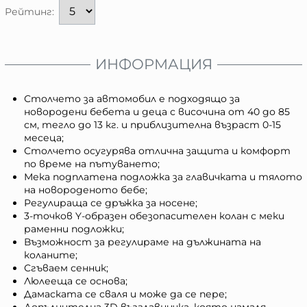
Рейтинг:
ИНФОРМАЦИЯ
Столчето за автомобил е подходящо за
новородени бебета и деца с височина от 40 до 85
см, тегло до 13 кг. и приблизителна възраст 0-15
месеца;
Столчето осугурява отлична защита и комфорт
по време на пътуването;
Мека подплатена подложка за главичката и тялото
на новороденото бебе;
Регулираща се дръжка за носене;
3-точков Y-образен обезопасителен колан с меки
раменни подложки;
Възможност за регулираме на дължината на
коланите;
Сгъваем сенник;
Люлееща се основа;
Дамаската се сваля и може да се пере;