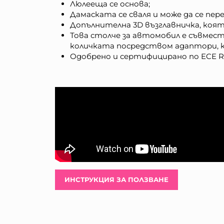
Люлееща се основа;
Дамаската се сваля и може да се пере
Допълнителна 3D възглавничка, коя
Това столче за автомобил е съвмест
количката посредством адаптори, к
Одобрено и сертифицирано по ECE R1
ИНСТРУКЦИЯ ЗА ПОЛЗВАНЕ