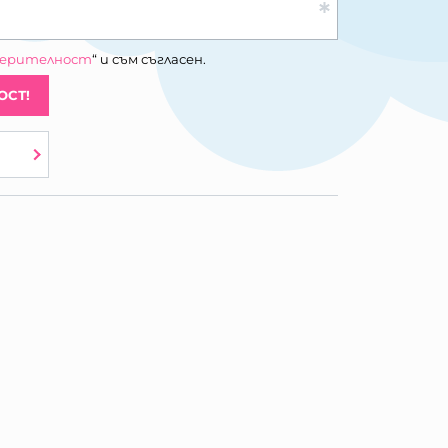
верителност
“ и съм съгласен.
ОСТ!