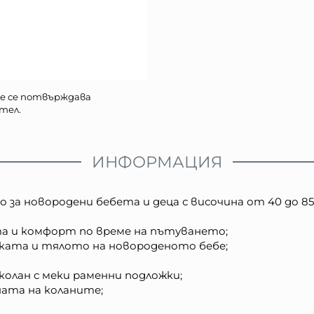
е се потвърждава
тел.
ИНФОРМАЦИЯ
а новородени бебета и деца с височина от 40 до 85 с
а и комфорт по време на пътуването;
чката и тялото на новороденото бебе;
колан с меки раменни подложки;
ната на коланите;