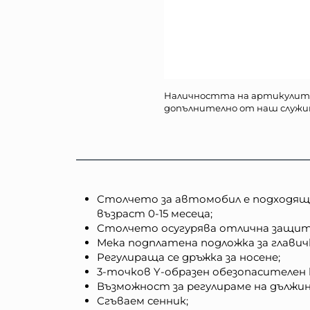
Наличността на артикулит
допълнително от наш служи
Столчето за автомобил е подходящо з
възраст 0-15 месеца;
Столчето осугурява отлична защит
Мека подплатена подложка за глави
Регулираща се дръжка за носене;
3-точков Y-образен обезопасителен 
Възможност за регулираме на дължи
Сгъваем сенник;