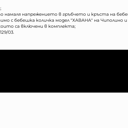
;
то намаля напрежението в гръбчето и кръста на беб
имо с бебешка количка модел "ХАВАНА" на Чиполино и
оито са включени в комплекта;
29/03.