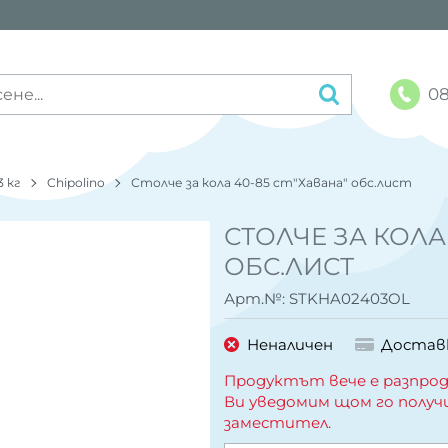
08
3 кг
Chipolino
Столче за кола 40-85 cm"Хавана" обс.лист
СТОЛЧЕ ЗА КОЛА
ОБС.ЛИСТ
Арт.№:
STKHA02403OL
Неналичен
Достав
Продуктът вече е разпрод
Ви уведомим щом го получ
заместител.