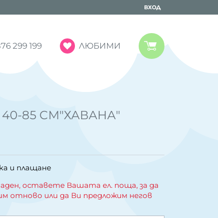
ВХОД
ЛЮБИМИ
76 299 199
 40-85 CM"ХАВАНА"
ка и плащане
аден, оставете Вашата ел. поща, за да
им отново или да Ви предложим негов