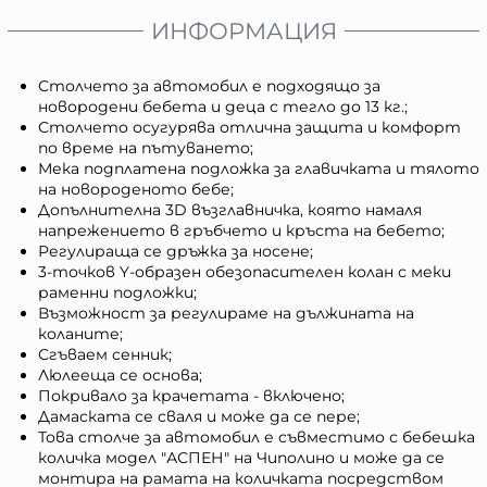
ИНФОРМАЦИЯ
Столчето за автомобил е подходящо за
новородени бебета и деца с тегло до 13 кг.;
Столчето осугурява отлична защита и комфорт
по време на пътуването;
Мека подплатена подложка за главичката и тялото
на новороденото бебе;
Допълнителна 3D възглавничка, която намаля
напрежението в гръбчето и кръста на бебето;
Регулираща се дръжка за носене;
3-точков Y-образен обезопасителен колан с меки
раменни подложки;
Възможност за регулираме на дължината на
коланите;
Сгъваем сенник;
Люлееща се основа;
Покривало за крачетата - включено;
Дамаската се сваля и може да се пере;
Това столче за автомобил е съвместимо с бебешка
количка модел "АСПЕН" на Чиполино и може да се
монтира на рамата на количката посредством