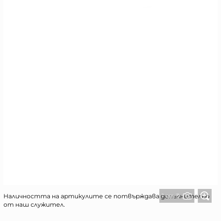
1 от 3
Наличността на артикулите се потвърждава допълнително
от наш служител.