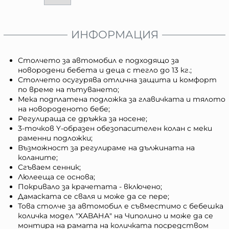
ИНФОРМАЦИЯ
Столчето за автомобил е подходящо за
новородени бебета и деца с тегло до 13 кг.;
Столчето осугурява отлична защита и комфорт
по време на пътуването;
Мека подплатена подложка за главичката и тялото
на новороденото бебе;
Регулираща се дръжка за носене;
3-точков Y-образен обезопасителен колан с меки
раменни подложки;
Възможност за регулираме на дължината на
коланите;
Сгъваем сенник;
Люлееща се основа;
Покривало за крачетата - включено;
Дамаската се сваля и може да се пере;
Това столче за автомобил е съвместимо с бебешка
количка модел "ХАВАНА" на Чиполино и може да се
монтира на рамата на количката посредством