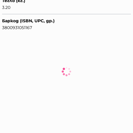
Тегло (кг.)
3.20
Баркод (ISBN, UPC, др.)
3800931051167