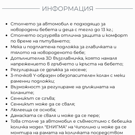
ИНФОРМАЦИЯ
Столчето за автомобил е подходящо за
новородени бебета и деца с тегло до 13 кг.;
Столчето осугурява отлична защита и комфорт
по време на пътуването;
Мека и подплатена подложка за главичката и
тялото на новороденото бебе;
Допълнителна 3D възглавничка, която намаля
напрежението в гръбчето и кръста на бебето;
Регулираща се дръжка за носене;
3-точков Y-образен обезопасителен колан с меки
раменни подложки;
Възможност за регулираме на дължината на
коланите;
Сенникът се сгъва;
Сенникът може да се сваля;
Люлееща се основа;
Дамаската се сваля и може да се пере;
Това столче за автомобил е съвместимо с бебешка
количка модел "ЕНИГМА" на Чиполино и може да се
монтира на рамата на количката посредством