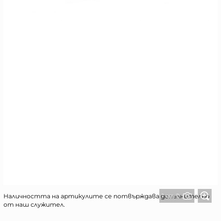
1 от 2
Наличността на артикулите се потвърждава допълнително
от наш служител.