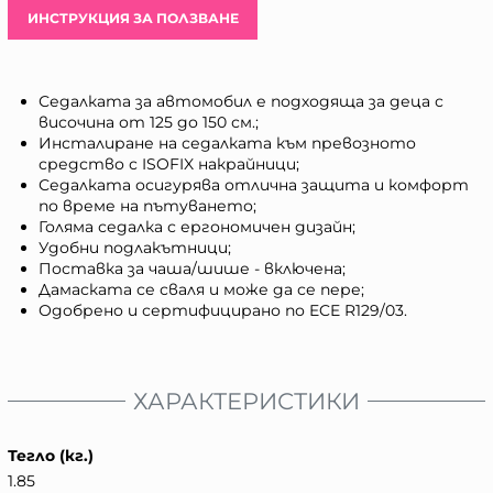
ИНСТРУКЦИЯ ЗА ПОЛЗВАНЕ
Седалката за автомобил е подходяща за деца с
височина от 125 до 150 см.;
Инсталиране на седалката към превозното
средство с ISOFIX накрайници;
Седалката осигурява отлична защита и комфорт
по време на пътуването;
Голяма седалка с ергономичен дизайн;
Удобни подлакътници;
Поставка за чаша/шише - включена;
Дамаската се сваля и може да се пере;
Одобрено и сертифицирано по ECE R129/03.
ХАРАКТЕРИСТИКИ
Тегло (кг.)
1.85