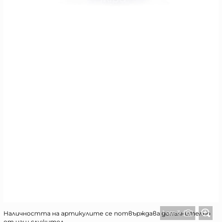
1 от 3
Наличността на артикулите се потвърждава допълнително
от наш служител.