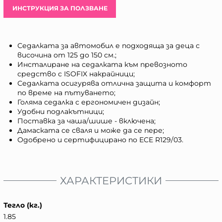
ИНСТРУКЦИЯ ЗА ПОЛЗВАНЕ
Седалката за автомобил е подходяща за деца с
височина от 125 до 150 см.;
Инсталиране на седалката към превозното
средство с ISOFIX накрайници;
Седалката осигурява отлична защита и комфорт
по време на пътуването;
Голяма седалка с ергономичен дизайн;
Удобни подлакътници;
Поставка за чаша/шише - включена;
Дамаската се сваля и може да се пере;
Одобрено и сертифицирано по ECE R129/03.
ХАРАКТЕРИСТИКИ
Тегло (кг.)
1.85