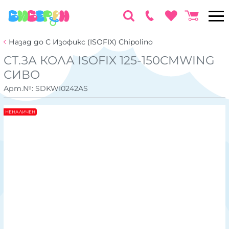
Назад до С Изофикс (ISOFIX) Chipolino
СТ.ЗА КОЛА ISOFIX 125-150CMWING
СИВО
Арт.№:
SDKWI0242AS
НЕНАЛИЧЕН