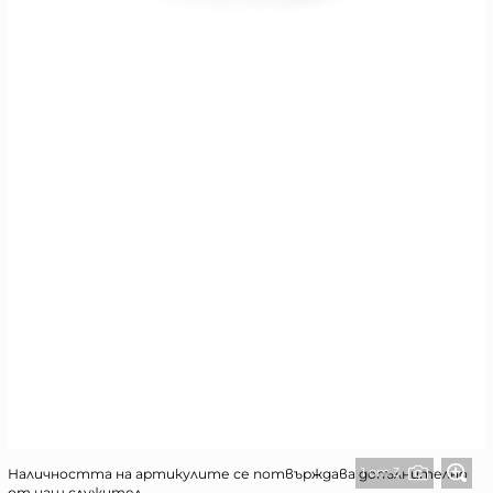
1 от 3
Наличността на артикулите се потвърждава допълнително
от наш служител.